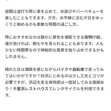
昼間は波打ち際に車を止めて、水遊びやバーベキューを
楽しむこともできます。夕方、水平線に沈む夕日をゆっ
くりと眺めるのも素敵な時間の過ごし方。
特におすすめなのは静かに景色を堪能できる
夜明け前
。
運が良ければ、朝もやを見られることもあります。人も
少ない時間帯なので神秘的な風景を独り占めできるかも
しれません。
晴れた日は潮風を感じながら
バイク
や
自転車
で走ってみ
てはいかがですか？砂浜にとめるのは少し工夫とコツが
必要ですが、浜辺を走る爽快感は一度試してみる価値あ
り！
千里浜レストハウス
でレンタサイクルを利用できま
す。