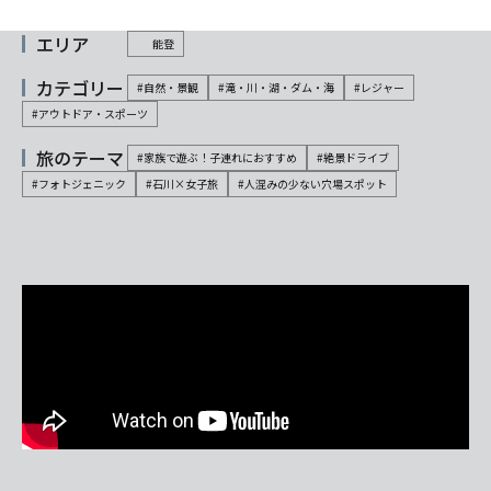
エリア
能登
カテゴリー
#自然・景観
#滝・川・湖・ダム・海
#レジャー
#アウトドア・スポーツ
旅のテーマ
#家族で遊ぶ！子連れにおすすめ
#絶景ドライブ
#フォトジェニック
#石川×女子旅
#人混みの少ない穴場スポット