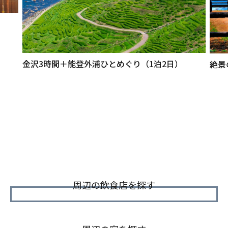
金沢3時間＋能登外浦ひとめぐり（1泊2日）
絶景
周辺の飲食店を探す