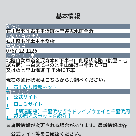
基本情報
所在地
石川県羽咋市千里浜町～宝達志水町今浜
お問い合わせ先
石川県羽咋土木事務所
電話番号
0767-22-1225
アクセス（車）
北陸自動車道金沢森本IC下車→山側環状道路（能登・七
尾方面）→白尾IC→のと里山海道→今浜IC下車
又はのと里山海道 千里浜IC下車
現在の通行状況はこちらからお調べください。
石川みち情報ネット
関連リンク
公式サイト
口コミサイト
【関連記事】千里浜なぎさドライブウェイと千里浜周
辺の観光スポットを紹介！
※施設情報が変更される場合があります。最新情報は各
公式サイト等をご確認ください。