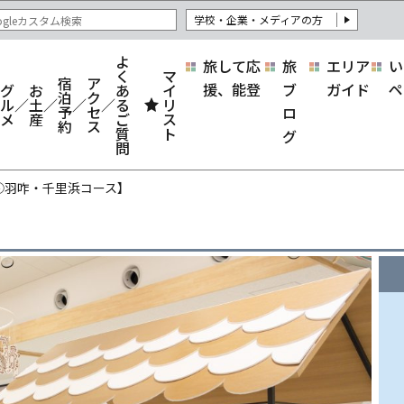
学校・企業・メディアの方
よ
旅して応
旅
エリア
い
く
マ
宿
ア
援、能登
ブ
ガイド
ペ
グ
お
あ
イ
泊
ク
ル
土
る
リ
予
セ
ロ
メ
産
ご
ス
約
ス
質
ト
グ
問
④羽咋・千里浜コース】