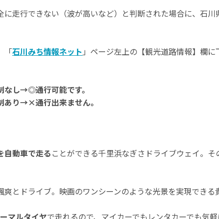
全に走行できない（波が高いなど）と判断された場合に、石川
、「
石川みち情報ネット
」ページ左上の【観光道路情報】欄に
制なし→◎通行可能です。
制あり→×通行出来ません。
を自動車で走る
ことができる千里浜なぎさドライブウェイ。そ
颯爽とドライブ。映画のワンシーンのような光景を実現できる
ーマルタイヤ
で走れるので、マイカーでもレンタカーでも気軽