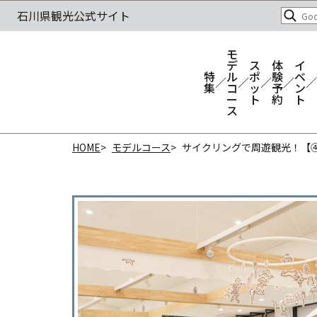
モ
デ
ス
体
イ
特
ル
ポ
験
ベ
集
コ
ッ
予
ン
ー
ト
約
ト
ス
HOME
モデルコース
サイクリングで周遊観光！【