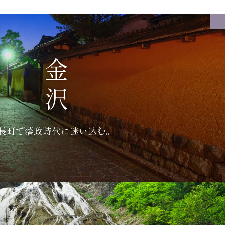
金沢
長町で藩政時代に迷い込む。