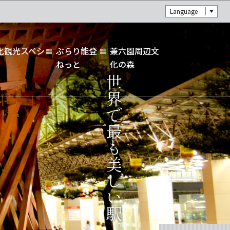
Language
化観光スペシ
ぶらり能登
兼六園周辺文
ねっと
化の森
世界で最も美しい駅。