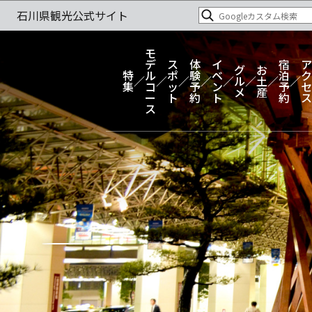
モ
デ
ス
体
イ
宿
ア
グ
お
特
ル
ポ
験
ベ
泊
ク
ル
土
集
コ
ッ
予
ン
予
セ
メ
産
ー
ト
約
ト
約
ス
ス