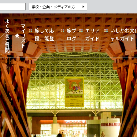
学校・企業・メディアの方
よ
く
マ
旅して応
旅ブ
エリア
いしかわ文
あ
イ
る
リ
援、能登
ログ
ガイド
ャルガイド
ご
ス
質
ト
問