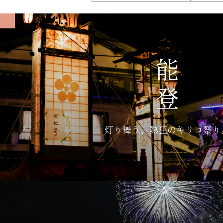
能登
灯り舞う、熱狂のキリコ祭り