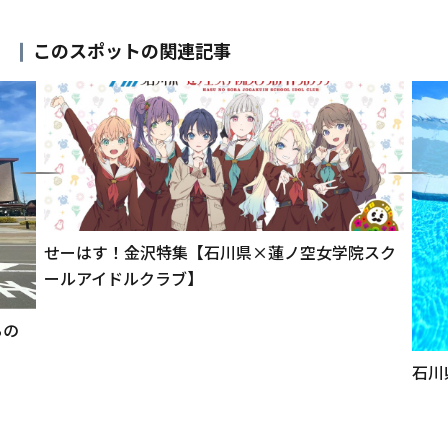
このスポットの関連記事
せーはす！金沢特集【石川県×蓮ノ空女学院スク
ールアイドルクラブ】
ちの
石川