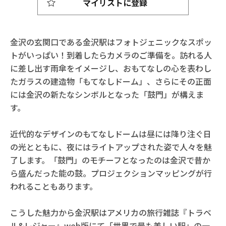
マイリストに登録
金沢の玄関口である金沢駅はフォトジェニックなスポッ
トがいっぱい！到着したらカメラのご準備を。訪れる人
に差し出す雨傘をイメージし、おもてなしの心を表わし
たガラスの建造物「もてなしドーム」、さらにその正面
には金沢の新たなシンボルとなった「鼓門」が構えま
す。
近代的なデザインのもてなしドームは昼には降り注ぐ日
の光とともに、夜にはライトアップされた姿で人々を魅
了します。「鼓門」のモチーフとなったのは金沢で昔か
ら盛んだった能の鼓。プロジェクションマッピングが行
われることもあります。
こうした魅力から金沢駅はアメリカの旅行雑誌『トラベ
ル&レジャー』web版にて「世界で最も美しい駅」の一