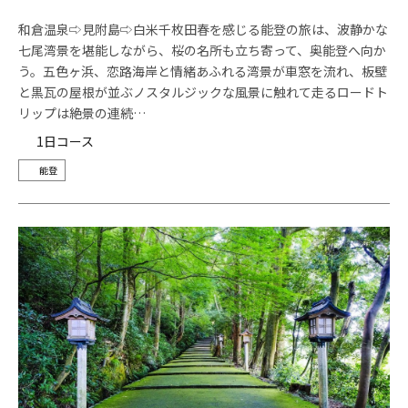
和倉温泉⇨見附島⇨白米千枚田春を感じる能登の旅は、波静かな
七尾湾景を堪能しながら、桜の名所も立ち寄って、奥能登へ向か
う。五色ヶ浜、恋路海岸と情緒あふれる湾景が車窓を流れ、板壁
と黒瓦の屋根が並ぶノスタルジックな風景に触れて走るロードト
リップは絶景の連続…
1日コース
能登