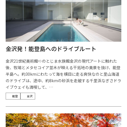
金沢発！能登島へのドライブルート
金沢21世紀美術館⇨のとじま水族館金沢の現代アートに触れた
後、牧場とメタセコイア並木が映える干拓地の美景を抜け、能登
半島へ。約30kmにわたって海を横目に走る爽快なのと里山海道
のドライブは、途中、約8kmの砂浜を走破する千里浜なぎさドラ
イブウェイも満喫して、…
能登
金沢