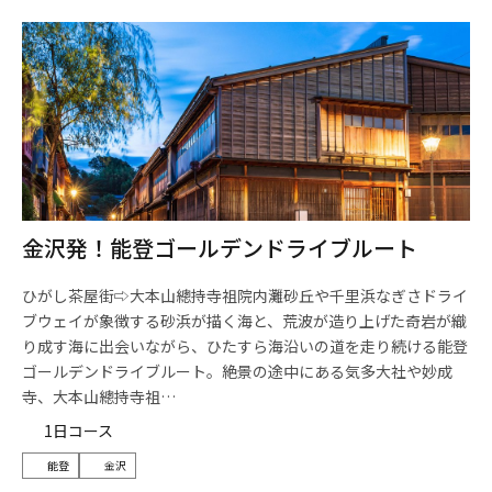
金沢発！能登ゴールデンドライブルート
ひがし茶屋街⇨大本山總持寺祖院内灘砂丘や千里浜なぎさドライ
ブウェイが象徴する砂浜が描く海と、荒波が造り上げた奇岩が織
り成す海に出会いながら、ひたすら海沿いの道を走り続ける能登
ゴールデンドライブルート。絶景の途中にある気多大社や妙成
寺、大本山總持寺祖…
1日コース
能登
金沢