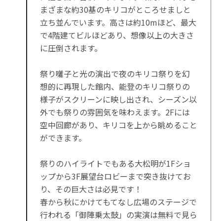
まざまな約30基のキリコがところせましと
立ち並んでいます。高さは約10mほど、最大
で4階建てビルほどあり、想像以上の大きさ
に圧倒されます。
祭り囃子と光の演出で夜のキリコ祭りを幻
想的に再現した館内、能登のキリコ祭りの
様子がスクリーンに映し出され、シーズン以
外でも祭りの雰囲気を味わえます。2Fには
空中回廊があり、キリコを上から眺めること
ができます。
祭りのハイライトでもある大松明が1Fショ
ップから3F展望台ロビーまで突き抜けてお
り、その巨大さは必見です！
春から秋にかけてもてなし広場のステージで
行われる「御陣乗太鼓」の実演は無料で見ら