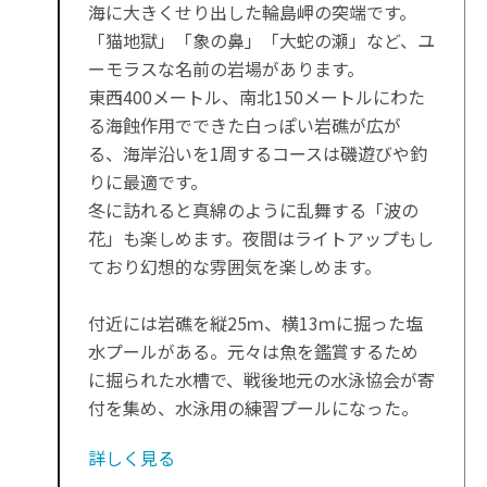
海に大きくせり出した輪島岬の突端です。
「猫地獄」「象の鼻」「大蛇の瀬」など、ユ
ーモラスな名前の岩場があります。
東西400メートル、南北150メートルにわた
る海蝕作用でできた白っぽい岩礁が広が
る、海岸沿いを1周するコースは磯遊びや釣
りに最適です。
冬に訪れると真綿のように乱舞する「波の
花」も楽しめます。夜間はライトアップもし
ており幻想的な雰囲気を楽しめます。
付近には岩礁を縦25ｍ、横13ｍに掘った塩
水プールがある。元々は魚を鑑賞するため
に掘られた水槽で、戦後地元の水泳協会が寄
付を集め、水泳用の練習プールになった。
詳しく見る