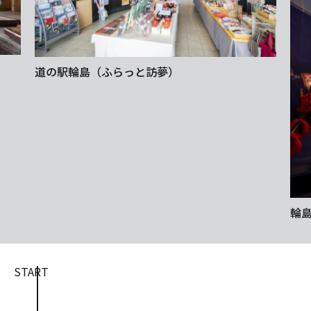
道の駅輪島（ふらっと訪夢）
輪
START