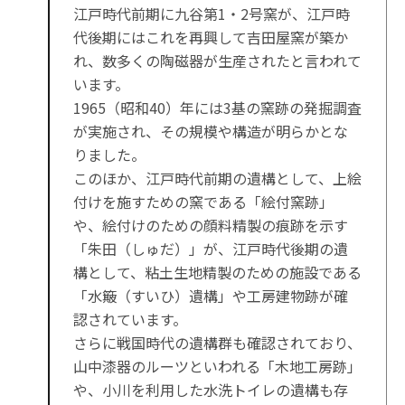
江戸時代前期に九谷第1・2号窯が、江戸時
代後期にはこれを再興して吉田屋窯が築か
れ、数多くの陶磁器が生産されたと言われて
います。
1965（昭和40）年には3基の窯跡の発掘調査
が実施され、その規模や構造が明らかとな
りました。
このほか、江戸時代前期の遺構として、上絵
付けを施すための窯である「絵付窯跡」
や、絵付けのための顔料精製の痕跡を示す
「朱田（しゅだ）」が、江戸時代後期の遺
構として、粘土生地精製のための施設である
「水簸（すいひ）遺構」や工房建物跡が確
認されています。
さらに戦国時代の遺構群も確認されており、
山中漆器のルーツといわれる「木地工房跡」
や、小川を利用した水洗トイレの遺構も存