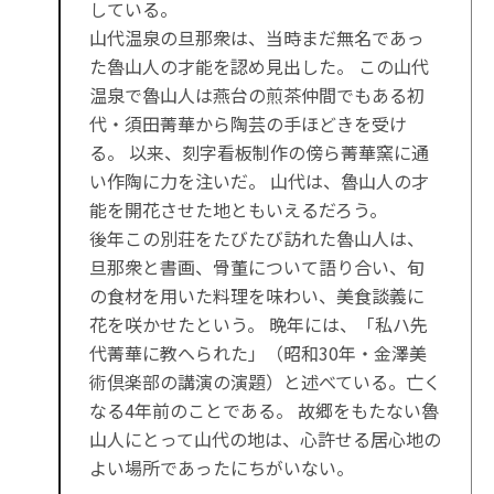
している。
山代温泉の旦那衆は、当時まだ無名であっ
た魯山人の才能を認め見出した。 この山代
温泉で魯山人は燕台の煎茶仲間でもある初
代・須田菁華から陶芸の手ほどきを受け
る。 以来、刻字看板制作の傍ら菁華窯に通
い作陶に力を注いだ。 山代は、魯山人の才
能を開花させた地ともいえるだろう。
後年この別荘をたびたび訪れた魯山人は、
旦那衆と書画、骨董について語り合い、旬
の食材を用いた料理を味わい、美食談義に
花を咲かせたという。 晩年には、「私ハ先
代菁華に教へられた」（昭和30年・金澤美
術倶楽部の講演の演題）と述べている。亡く
なる4年前のことである。 故郷をもたない魯
山人にとって山代の地は、心許せる居心地の
よい場所であったにちがいない。