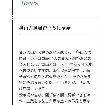
徒歩約2分
魯山人寓居跡いろは草庵
若き魯山人の息づかいを感じる… 魯山人寓
居跡 いろは草庵 金沢の文人・細野燕台の
食客となった魯山人は、大正4年秋から翌年
春までの約半年間、山代温泉に滞在し、菁
華窯などの刻字看板を彫った。 その寓居を
当時そのままに公開しているのが、「いろ
は草庵」である。
仕事場や書斎、囲炉裏の間が見学できるほ
か、土蔵を改装した展示室では作品も展示