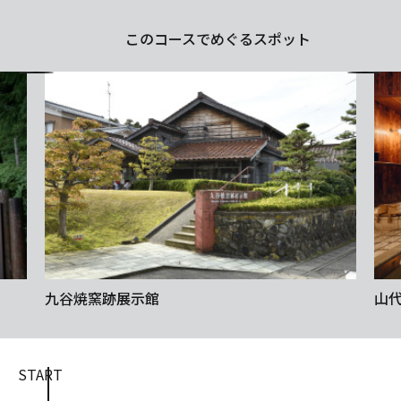
このコースでめぐるスポット
九谷焼窯跡展示館
山代
START