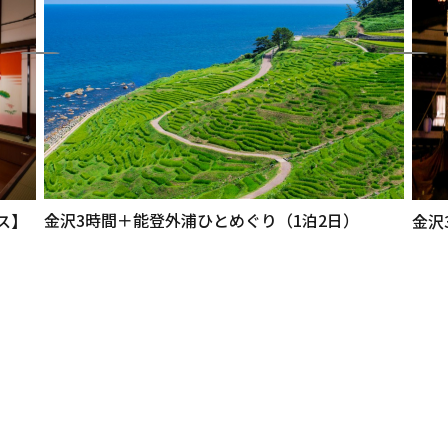
金沢3時間＋能登外浦ひとめぐり（1泊2日）
ス】
金沢