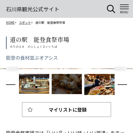
石川県観光公式サイト
MENU
HOME
スポット
道の駅 能登食祭市場
道の駅 能登食祭市場
能登の食材並ぶオアシス
マイリストに登録
能登食祭市場では「いい品・いい味・いい接遇」をモッ