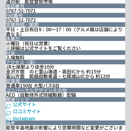
道の駅 能登食祭市場
電話番号
0767-52-7071
FAX番号
0767-52-7072
営業時間／期間
平日・土日祝日9：00～17：00（グルメ館は店舗により
異なる）
休業日
火曜日（祝日は営業）
※詳細は公式サイトをご覧ください
料金
入場無料
アクセス（車）
JR七尾駅より徒歩10分
金沢方面 のと里山海道・高田ICから 約15分
富山方面 能越自動車道・七尾城山ICから 約12分
駐車場
普通車150台 大型バス8台
ユニバーサルデザインその他
AED（自動体外式除細動器）配備
関連リンク
公式サイト
口コミサイト
Instagram
備考
能登半島地震の影響により営業時間など変更がございま