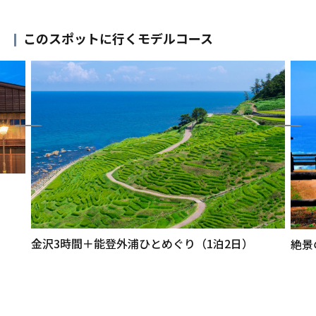
このスポットに行くモデルコース
金沢3時間＋能登外浦ひとめぐり（1泊2日）
絶景