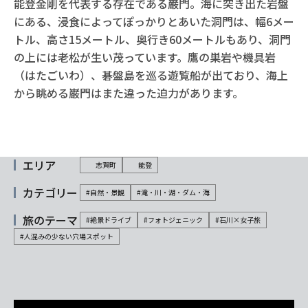
能登金剛を代表する存在である巌門。海に突き出た岩盤
にある、浸食によってぽっかりとあいた洞門は、幅6メー
トル、高さ15メートル、奥行き60メートルもあり、洞門
の上には老松が生い茂っています。鷹の巣岩や機具岩
（はたごいわ）、碁盤島を巡る遊覧船が出ており、海上
から眺める巌門はまた違った迫力があります。
エリア
志賀町
能登
カテゴリー
#自然・景観
#滝・川・湖・ダム・海
旅のテーマ
#絶景ドライブ
#フォトジェニック
#石川×女子旅
#人混みの少ない穴場スポット