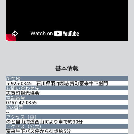
基本情報
所在地
〒925-0345 石川県羽咋郡志賀町富来牛下巌門
お問い合わせ先
志賀町観光協会
電話番号
0767-42-0355
FAX番号
--
アクセス（車）
のと里山海道西山ICより車で約30分
アクセス（公共）
富来牛下バス停から徒歩約5分