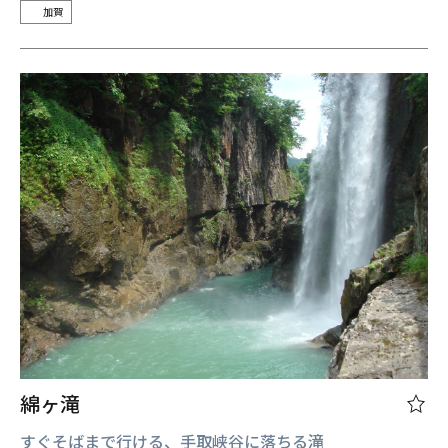
加賀
綿ヶ滝
すぐそばまで行ける、手取峡谷に落ちる滝