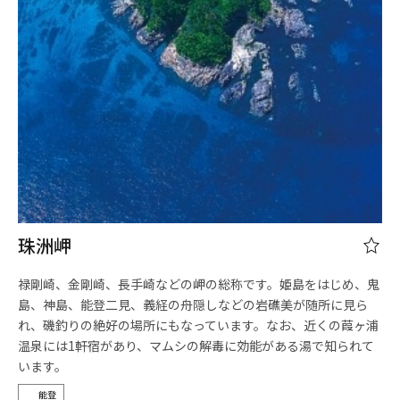
珠洲岬
禄剛崎、金剛崎、長手崎などの岬の総称です。姫島をはじめ、鬼
島、神島、能登二見、義経の舟隠しなどの岩礁美が随所に見ら
れ、磯釣りの絶好の場所にもなっています。なお、近くの葭ヶ浦
温泉には1軒宿があり、マムシの解毒に効能がある湯で知られて
います。
能登