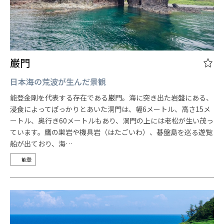
巌門
日本海の荒波が生んだ景観
能登金剛を代表する存在である巌門。海に突き出た岩盤にある、
浸食によってぽっかりとあいた洞門は、幅6メートル、高さ15メ
ートル、奥行き60メートルもあり、洞門の上には老松が生い茂っ
ています。鷹の巣岩や機具岩（はたごいわ）、碁盤島を巡る遊覧
船が出ており、海…
能登