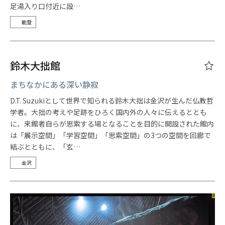
足湯入り口付近に設…
能登
鈴木大拙館
まちなかにある深い静寂
D.T. Suzukiとして世界で知られる鈴木大拙は金沢が生んだ仏教哲
学者。大拙の考えや足跡をひろく国内外の人々に伝えるととも
に、来館者自らが思索する場となることを目的に開設された館内
は「展示空間」「学習空間」「思索空間」の3つの空間を回廊で
結ぶとともに、「玄…
金沢