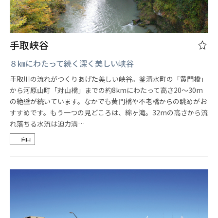
手取峡谷
８㎞にわたって続く深く美しい峡谷
手取川の流れがつくりあげた美しい峡谷。釜清水町の「黄門橋」
から河原山町「対山橋」までの約8kmにわたって高さ20～30m
の絶壁が続いています。なかでも黄門橋や不老橋からの眺めがお
すすめです。もう一つの見どころは、綿ヶ滝。32mの高さから流
れ落ちる水流は迫力満…
白山