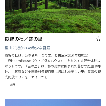
叡智の杜／苔の里
里山に抱かれた希少な苔庭
叡智の杜は、苔の名所「苔の里」と古民家交流体験施設
「WisdomHouse（ウィズダムハウス）」を核とする観光体験ス
ポットです。「苔の里」は、杉の美林に囲まれた苔むす庭園や神
社、古民家など全国農村景観百選に選ばれた美しい里山集落の観
光開放エリアを、ガイドから…
加賀