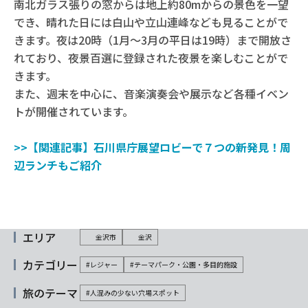
南北ガラス張りの窓からは地上約80mからの景色を一望
でき、晴れた日には白山や立山連峰なども見ることがで
きます。夜は20時（1月～3月の平日は19時）まで開放さ
れており、夜景百選に登録された夜景を楽しむことがで
きます。
また、週末を中心に、音楽演奏会や展示など各種イベン
トが開催されています。
>>【関連記事】石川県庁展望ロビーで７つの新発見！周
辺ランチもご紹介
エリア
金沢市
金沢
カテゴリー
#レジャー
#テーマパーク・公園・多目的施設
旅のテーマ
#人混みの少ない穴場スポット