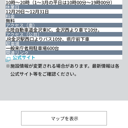
10時～20時（1～3月の平日は10時00分～19時00分）
休業日
12月29日～12月31日
料金
無料
アクセス（車）
北陸自動車道金沢東IC、金沢西より車で10分。
アクセス（公共）
JR金沢駅西口よりバス10分、県庁前下車
駐車場
一般来庁者用駐車場600台
関連リンク
公式サイト
※施設情報が変更される場合があります。最新情報は各
公式サイト等をご確認ください。
マップを表示