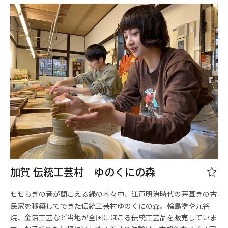
加賀 伝統工芸村 ゆのくにの森
せせらぎの音が聞こえる緑の木々中、江戸明治時代の茅葺きの古
民家を移築してできた伝統工芸村ゆのくにの森。輪島塗や九谷
焼、金箔工芸など当地が全国にほこる伝統工芸品を販売していま