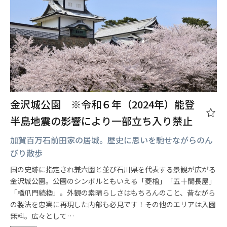
金沢城公園 ※令和６年（2024年）能登
半島地震の影響により一部立ち入り禁止
加賀百万石前田家の居城。歴史に思いを馳せながらのん
びり散歩
国の史跡に指定され兼六園と並び石川県を代表する景観が広がる
金沢城公園。公園のシンボルともいえる「菱櫓」「五十間長屋」
「橋爪門続櫓」。外観の素晴らしさはもちろんのこと、昔ながら
の製法を忠実に再現した内部も必見です！その他のエリアは入園
無料。広々として…