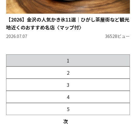
【2026】金沢の人気かき氷11選｜ひがし茶屋街など観光
地近くのおすすめ名店〈マップ付〉
2026.07.07
36528ビュー
1
2
3
4
5
次