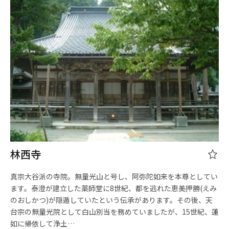
林西寺
真宗大谷派の寺院。無量光山と号し、阿弥陀如来を本尊としてい
ます。泰澄が建立した薬師堂に8世紀、都を逃れた恵美押勝(えみ
のおしかつ)が隠遁していたという伝承があります。その後、天
台宗の無量光院として白山別当を務めていましたが、15世紀、蓮
如に帰依して浄土…