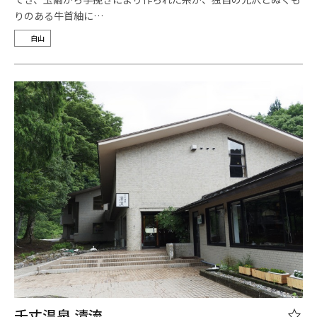
りのある牛首紬に…
白山
千丈温泉 清流