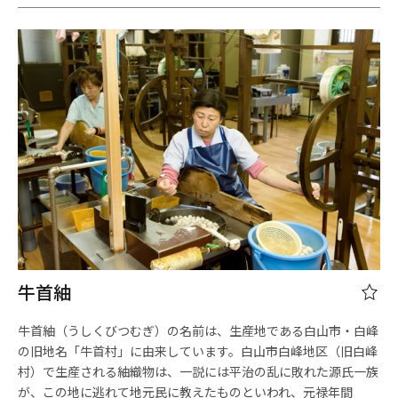
牛首紬
牛首紬（うしくびつむぎ）の名前は、生産地である白山市・白峰
の旧地名「牛首村」に由来しています。白山市白峰地区（旧白峰
村）で生産される紬織物は、一説には平治の乱に敗れた源氏一族
が、この地に逃れて地元民に教えたものといわれ、元禄年間