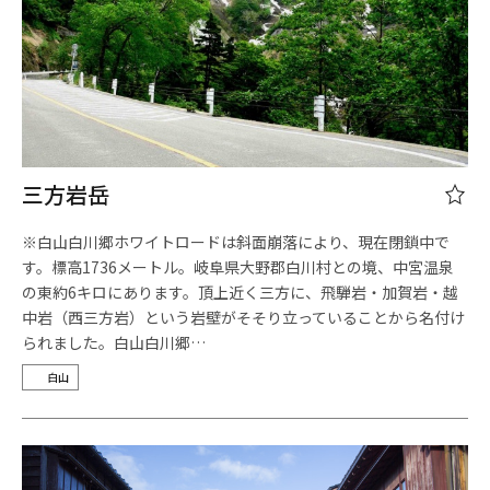
三方岩岳
※白山白川郷ホワイトロードは斜面崩落により、現在閉鎖中で
す。標高1736メートル。岐阜県大野郡白川村との境、中宮温泉
の東約6キロにあります。頂上近く三方に、飛騨岩・加賀岩・越
中岩（西三方岩）という岩壁がそそり立っていることから名付け
られました。白山白川郷…
白山