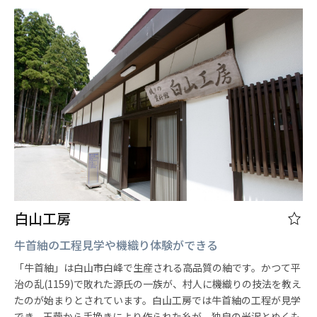
白山工房
牛首紬の工程見学や機織り体験ができる
「牛首紬」は白山市白峰で生産される高品質の紬です。かつて平
治の乱(1159)で敗れた源氏の一族が、村人に機織りの技法を教え
たのが始まりとされています。白山工房では牛首紬の工程が見学
でき、玉繭から手挽きにより作られた糸が、独自の光沢とぬくも