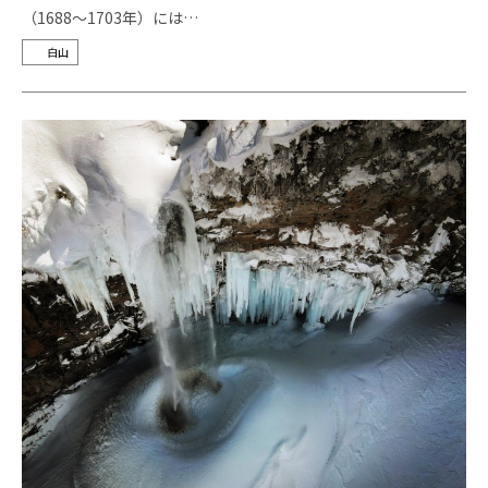
（1688～1703年）には…
白山