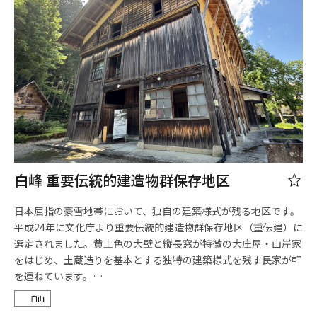
白峰 重要伝統的建造物群保存地区
日本屈指の豪雪地帯において、独自の建築様式が残る地区です。
平成24年に文化庁より重要伝統的建造物群保存地区（重伝建）に
選定されました。黄土色の大壁と縦長窓が特徴の大庄屋・山岸家
をはじめ、土蔵造りを基本とする独特の建築様式を残す民家が軒
を連ねています。…
白山