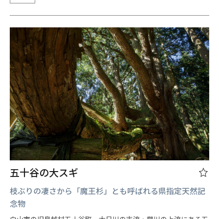
五十谷の大スギ
枝ぶりの凄さから「魔王杉」とも呼ばれる県指定天然記
念物
白山市の旧鳥越村五十谷町、大日川の支流・堂川の上流にある五