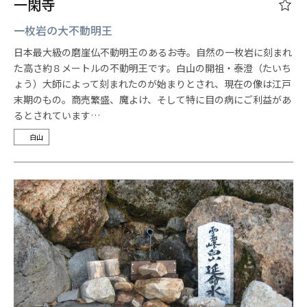
一閑寺
一枚岩の大不動明王
日本最大級の磨崖仏不動明王のあるお寺。自然の一枚岩に刻まれ
た高さ約８メートルの不動明王です。白山の開祖・泰澄（たいち
ょう）大師によって刻まれたのが始まりとされ、現在の像は江戸
末期のもの。商売繁盛、魔よけ、そして特に目の病にご利益があ
るとされています…
白山