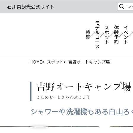
モ
デ
ス
体
イ
特
ル
ポ
験
ベ
集
コ
ッ
予
ン
ー
ト
約
ト
ス
HOME
スポット
吉野オートキャンプ場
吉野オートキャンプ場
シャワーや洗濯機もある白山ろ