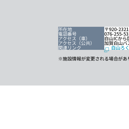
所在地
〒920-23
電話番号
076-255-53
アクセス（車）
白山ICから
アクセス（公共）
加賀白山バ
関連リンク
白山ろ
※施設情報が変更される場合があ