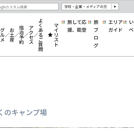
学校・企業・メディアの方
よ
旅して応
旅
エリア
い
く
マ
宿
ア
援、能登
ブ
ガイド
ペ
グ
お
あ
イ
泊
ク
ル
土
る
リ
予
セ
ロ
メ
産
ご
ス
約
ス
質
ト
グ
問
くのキャンプ場