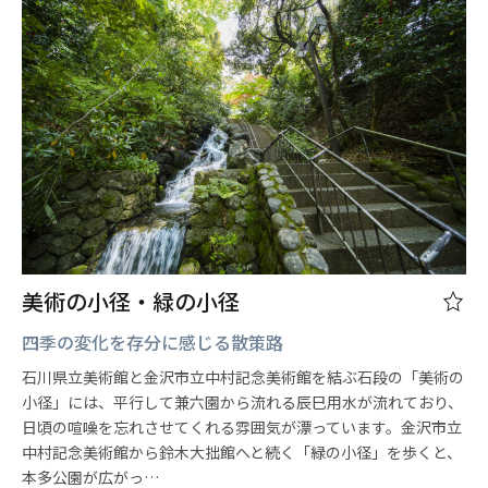
美術の小径・緑の小径
四季の変化を存分に感じる散策路
石川県立美術館と金沢市立中村記念美術館を結ぶ石段の「美術の
小径」には、平行して兼六園から流れる辰巳用水が流れており、
日頃の喧噪を忘れさせてくれる雰囲気が漂っています。金沢市立
中村記念美術館から鈴木大拙館へと続く「緑の小径」を歩くと、
本多公園が広がっ…