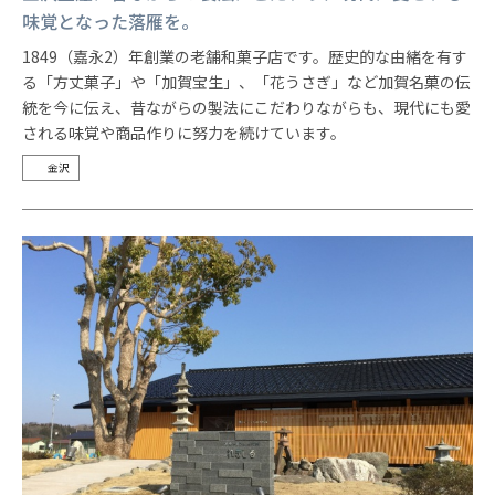
味覚となった落雁を。
1849（嘉永2）年創業の老舗和菓子店です。歴史的な由緒を有す
る「方丈菓子」や「加賀宝生」、「花うさぎ」など加賀名菓の伝
統を今に伝え、昔ながらの製法にこだわりながらも、現代にも愛
される味覚や商品作りに努力を続けています。
金沢