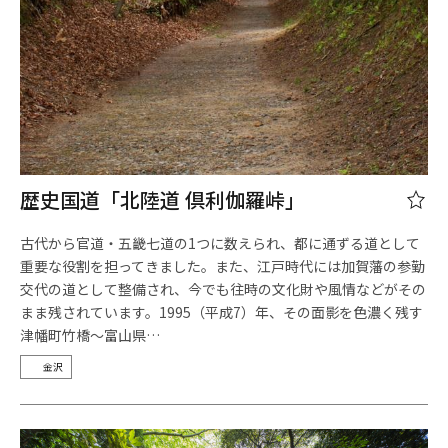
歴史国道「北陸道 倶利伽羅峠」
古代から官道・五畿七道の1つに数えられ、都に通ずる道として
重要な役割を担ってきました。また、江戸時代には加賀藩の参勤
交代の道として整備され、今でも往時の文化財や風情などがその
まま残されています。1995（平成7）年、その面影を色濃く残す
津幡町竹橋～富山県…
金沢