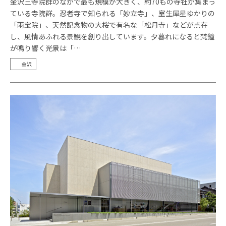
金沢三寺院群のなかで最も規模が大きく、約70もの寺社が集まっ
ている寺院群。忍者寺で知られる「妙立寺」、室生犀星ゆかりの
「雨宝院」、天然記念物の大桜で有名な「松月寺」などが点在
し、風情あふれる景観を創り出しています。夕暮れになると梵鐘
が鳴り響く光景は「…
金沢