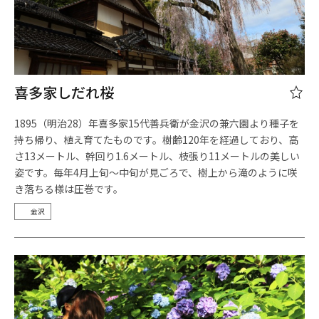
喜多家しだれ桜
1895（明治28）年喜多家15代善兵衛が金沢の兼六園より種子を
持ち帰り、植え育てたものです。樹齢120年を経過しており、高
さ13メートル、幹回り1.6メートル、枝張り11メートルの美しい
姿です。毎年4月上旬～中旬が見ごろで、樹上から滝のように咲
き落ちる様は圧巻です。
金沢