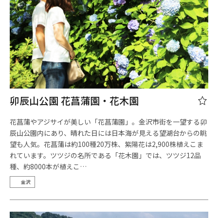
卯辰山公園 花菖蒲園・花木園
花菖蒲やアジサイが美しい「花菖蒲園」。金沢市街を一望する卯
辰山公園内にあり、晴れた日には日本海が見える望湖台からの眺
望も人気。花菖蒲は約100種20万株、紫陽花は2,900株植えこま
れています。ツツジの名所である「花木園」では、ツツジ12品
種、約8000本が植えこ…
金沢