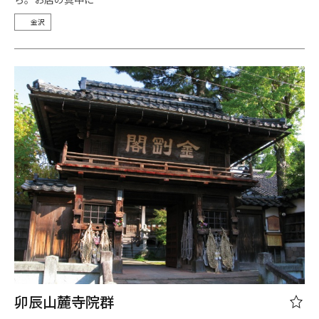
金沢
卯辰山麓寺院群