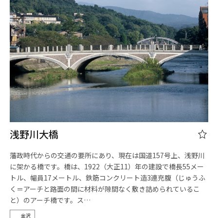
浅野川大橋
藩政時代からの交通の要所にあり、現在は国道157号上、浅野川
に架かる橋です。橋は、1922（大正11）年の建設で橋長55メー
トル、幅員17メートル、鉄筋コンクリート造3連充腹（じゅうふ
く＝アーチと路面の間に材料が隙間なく敷き詰められているこ
と）のアーチ橋です。ス…
金沢