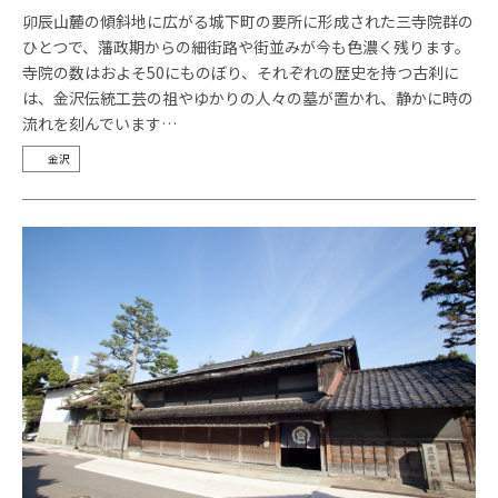
卯辰山麓の傾斜地に広がる城下町の要所に形成された三寺院群の
ひとつで、藩政期からの細街路や街並みが今も色濃く残ります。
寺院の数はおよそ50にものぼり、それぞれの歴史を持つ古刹に
は、金沢伝統工芸の祖やゆかりの人々の墓が置かれ、静かに時の
流れを刻んでいます…
金沢