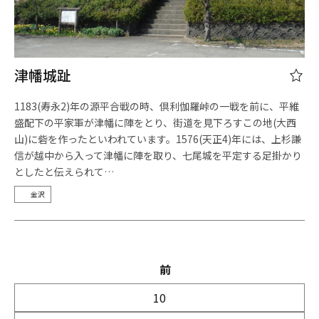
津幡城趾
1183(寿永2)年の源平合戦の時、倶利伽羅峠の一戦を前に、平維
盛配下の平家軍が津幡に陣をとり、街道を見下ろすこの地(大西
山)に砦を作ったといわれています。1576(天正4)年には、上杉謙
信が越中から入って津幡に陣を取り、七尾城を平定する足掛かり
としたと伝えられて…
金沢
前
10