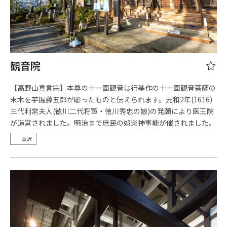
観音院
【高野山真言宗】本尊の十一面観音は行基作の十一面観音菩薩の
末木を芋掘藤五郎が彫ったものと伝えられます。元和2年(1616)
三代利常夫人(徳川二代将軍・徳川秀忠の娘)の発願により医王院
が造営されました。明治まで庶民の娯楽神事能が催されました。
金沢