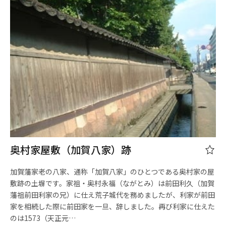
奥村家屋敷（加賀八家）跡
加賀藩家老の八家、通称「加賀八家」のひとつである奥村家の屋
敷跡の土塀です。家祖・奥村永福（ながとみ）は前田利久（加賀
藩祖前田利家の兄）に仕え荒子城代を務めましたが、利家が前田
家を相続した際に前田家を一旦、辞しました。再び利家に仕えた
のは1573（天正元…