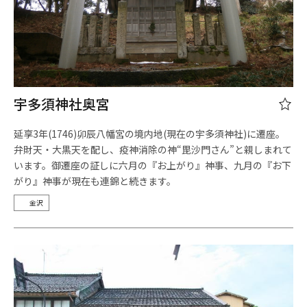
宇多須神社奥宮
延享3年(1746)卯辰八幡宮の境内地(現在の宇多須神社)に遷座。
弁財天・大黒天を配し、疫神消除の神“毘沙門さん”と親しまれて
います。御遷座の証しに六月の『お上がり』神事、九月の『お下
がり』神事が現在も連錦と続きます。
金沢