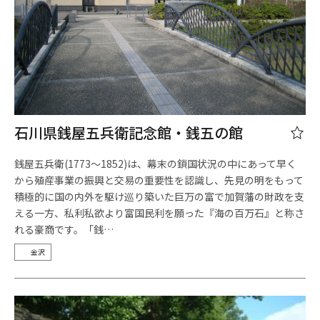
石川県銭屋五兵衛記念館・銭五の館
銭屋五兵衛(1773～1852)は、幕末の鎖国状況の中にあって早く
から殖産事業の振興と交易の重要性を認識し、先見の明をもって
積極的に国の内外を駆け巡り築いた巨万の富で加賀藩の財政を支
える一方、私利私欲より富国民利を願った『海の百万石』と称さ
れる豪商です。「銭…
金沢