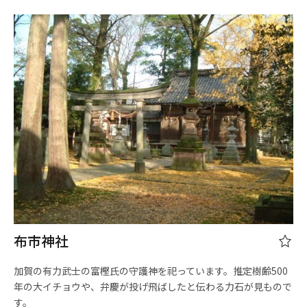
布市神社
加賀の有力武士の富樫氏の守護神を祀っています。推定樹齢500
年の大イチョウや、弁慶が投げ飛ばしたと伝わる力石が見もので
す。