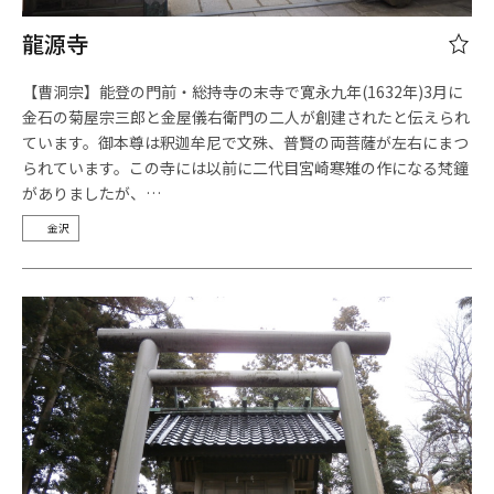
龍源寺
【曹洞宗】能登の門前・総持寺の末寺で寛永九年(1632年)3月に
金石の菊屋宗三郎と金屋儀右衛門の二人が創建されたと伝えられ
ています。御本尊は釈迦牟尼で文殊、普賢の両菩薩が左右にまつ
られています。この寺には以前に二代目宮崎寒雉の作になる梵鐘
がありましたが、…
金沢