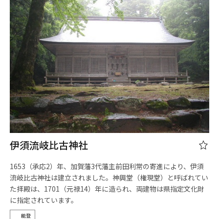
伊須流岐比古神社
1653（承応2）年、加賀藩3代藩主前田利常の寄進により、伊須
流岐比古神社は建立されました。神興堂（権現堂）と呼ばれてい
た拝殿は、1701（元禄14）年に造られ、両建物は県指定文化財
に指定されています。
能登