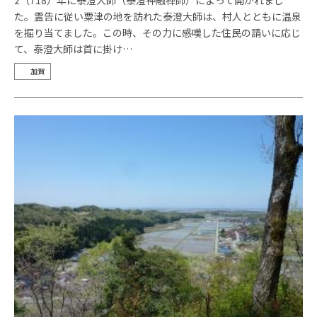
2（718）年に泰澄大師（泰澄神融禅師）によって開かれまし
た。霊告に従い粟津の地を訪れた泰澄大師は、村人とともに温泉
を掘り当てました。この時、その力に感嘆した住民の請いに応じ
て、泰澄大師は首に掛け…
加賀