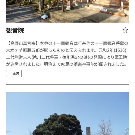
観音院
【高野山真言宗】本尊の十一面観音は行基作の十一面観音菩薩の
末木を芋掘藤五郎が彫ったものと伝えられます。元和2年(1616)
三代利常夫人(徳川二代将軍・徳川秀忠の娘)の発願により医王院
が造営されました。明治まで庶民の娯楽神事能が催されました。
金沢