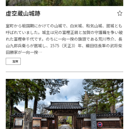
虚空蔵山城跡
室町から戦国期にかけての山城で、白米城、和気山城、舘城とも
呼ばれていました。城主は兄の富樫正親と加賀の守護職を争い破
れた富樫幸千代です。のちに一向一揆の旗頭である荒川市介、長
山九郎兵衛らが居城し、1575（天正3）年、織田信長軍の武将柴
田勝家が一向一揆…
加賀