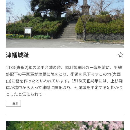
津幡城趾
1183(寿永2)年の源平合戦の時、倶利伽羅峠の一戦を前に、平維
盛配下の平家軍が津幡に陣をとり、街道を見下ろすこの地(大西
山)に砦を作ったといわれています。1576(天正4)年には、上杉謙
信が越中から入って津幡に陣を取り、七尾城を平定する足掛かり
としたと伝えられて…
金沢