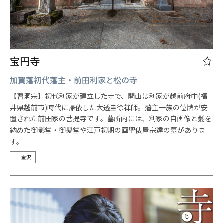
宝円寺
加賀藩初代藩主・前田利家と松の寺
【曹洞宗】初代利家が建立した寺で、開山は利家が越前府中(福
井県越前市)時代に帰依した大透圭徐禅師。藩主一族の位牌が安
置された前田家の菩提寺です。墓所内には、利家の自画像と髪を
納めた御影堂・御髪堂や江戸初期の画聖俵屋宗達の墓がありま
す。
金沢