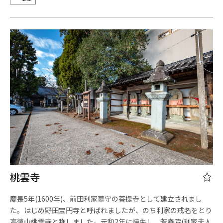
桃雲寺
慶長5年(1600年)、前田利家墓守の菩提寺として建立されまし
た。はじめ野田宝円寺と呼ばれましたが、のち利家の戒名をとり
高徳山桃雲寺と称しました。元和2年に焼失し、芳春院(利家夫人