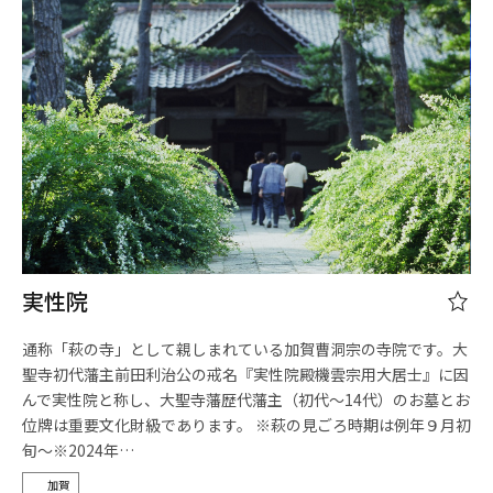
実性院
通称「萩の寺」として親しまれている加賀曹洞宗の寺院です。大
聖寺初代藩主前田利治公の戒名『実性院殿機雲宗用大居士』に因
んで実性院と称し、大聖寺藩歴代藩主（初代～14代）のお墓とお
位牌は重要文化財級であります。 ※萩の見ごろ時期は例年９月初
旬～※2024年…
加賀