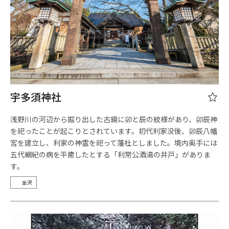
宇多須神社
浅野川の河辺から掘り出した古鏡に卯と辰の紋様があり、卯辰神
を祀ったことが起こりとされています。初代利家没後、卯辰八幡
宮を建立し、利家の神霊を祀って藩社としました。境内奥手には
五代綱紀の病を平癒したとする「利常公酒湯の井戸」がありま
す。
金沢