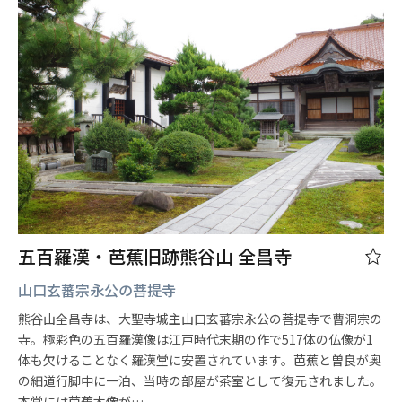
五百羅漢・芭蕉旧跡熊谷山 全昌寺
山口玄蕃宗永公の菩提寺
熊谷山全昌寺は、大聖寺城主山口玄蕃宗永公の菩提寺で曹洞宗の
寺。極彩色の五百羅漢像は江戸時代末期の作で517体の仏像が1
体も欠けることなく羅漢堂に安置されています。芭蕉と曽良が奥
の細道行脚中に一泊、当時の部屋が茶室として復元されました。
本堂には芭蕉木像が…