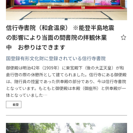
信行寺書院（和倉温泉） ※能登半島地震
の影響により当面の間書院の拝観休業
中 お参りはできます
国登録有形文化財に登録されている信行寺書院
御便殿は明治42年（1909年）に東宮殿下（後の大正天皇）が和
倉行啓の際の休憩所として建てられました。信行寺にある御便殿
は、随行員の控室であった供奉殿の部分であり、今は信行寺書院
となっています。もともと御便殿は本殿（御座所）と供奉殿が一
体となっていました…
能登