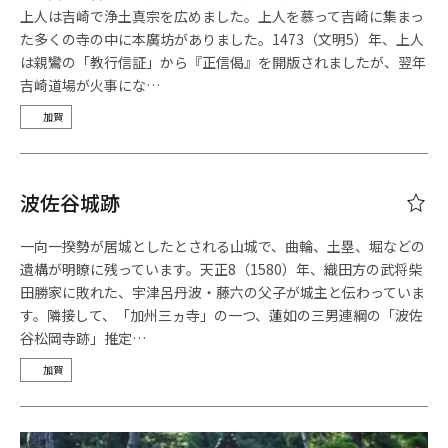
上人は吉崎で浄土真宗を広めました。上人を慕って吉崎に集まっ
た多くの寺の中に本廣坊がありました。1473（文明5）年、上人
は親鸞の「教行信証」から『正信偈』を開版されましたが、翌年
吉崎道場が火事にな…
加賀
波佐谷城跡
一向一揆勢が居城としたとされる山城で、曲輪、土塁、堀などの
遺構が明瞭に残っています。天正8（1580）年、織田方の武将柴
田勝家に敗れた、宇津呂丹波・藤六の父子が城主と伝わっていま
す。隣接して、「加州三ヵ寺」の一つ、蓮如の三男連綱の「波佐
谷松岡寺跡」推定…
加賀