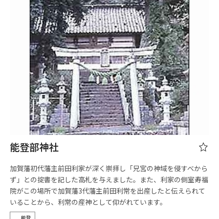
能登部神社
加賀藩初代藩主前田利家が深く崇拝し「兄宮の神域を侵すべから
ず」との掟書を記した高札を与えました。また、利家の側室寿福
院がこの場所で加賀藩3代藩主前田利常を出産したと伝えられて
いることから、利常の産神として仰がれています。
能登