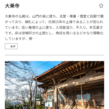
大乗寺
大乗寺の仏殿は、山門の奥に建ち、法堂・庫裏・僧堂と回廊で繋
がっており、棟札によって、元禄15年の上棟であることが知られ
ています。低い基壇の上に建ち、入母屋造り、平入り、本瓦葺き
です。床は漆喰叩きの土間とし、角柱を用いるなどかなり簡略化
していますが、禅…
金沢