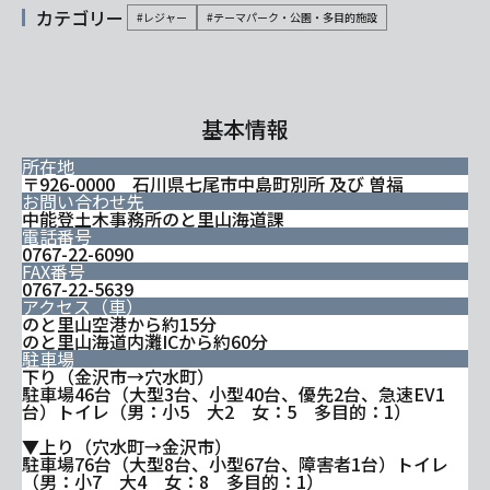
カテゴリー
#レジャー
#テーマパーク・公園・多目的施設
基本情報
所在地
〒926-0000 石川県七尾市中島町別所 及び 曽福
お問い合わせ先
中能登土木事務所のと里山海道課
電話番号
0767-22-6090
FAX番号
0767-22-5639
アクセス（車）
のと里山空港から約15分
のと里山海道内灘ICから約60分
駐車場
下り（金沢市→穴水町）
駐車場46台（大型3台、小型40台、優先2台、急速EV1
台）トイレ（男：小5 大2 女：5 多目的：1）
▼上り（穴水町→金沢市）
駐車場76台（大型8台、小型67台、障害者1台）トイレ
（男：小7 大4 女：8 多目的：1）