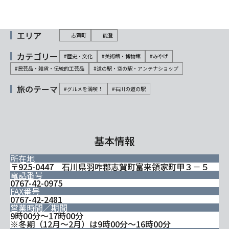
エリア
志賀町
能登
カテゴリー
#歴史・文化
#美術館・博物館
#みやげ
#民芸品・雑貨・伝統的工芸品
#道の駅・空の駅・アンテナショップ
旅のテーマ
#グルメを満喫！
#石川の道の駅
基本情報
所在地
〒925-0447 石川県羽咋郡志賀町富来領家町甲３－５
電話番号
0767-42-0975
FAX番号
0767-42-2481
営業時間／期間
9時00分～17時00分
※冬期（12月～2月）は9時00分～16時00分