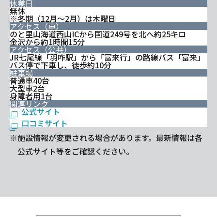
休業日
無休
※冬期（12月～2月）は木曜日
アクセス（車）
のと里山海道西山ICから国道249号を北へ約25キロ
金沢から約1時間15分
アクセス（公共）
JR七尾線「羽咋駅」から「富来行」の路線バス「富来」
バス停で下車し、徒歩約10分
駐車場
普通車40台
大型車2台
身障者用1台
関連リンク
公式サイト
口コミサイト
※施設情報が変更される場合があります。最新情報は各
公式サイト等をご確認ください。