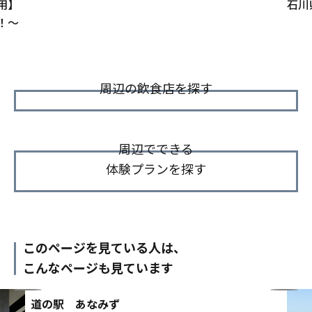
用】
石川
！〜
周辺の飲食店を探す
周辺でできる
体験プランを探す
このページを見ている人は、
こんなページも見ています
道の駅 あなみず