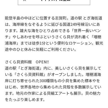
能登半島の中ほどに位置する志賀町。道の駅 とぎ海街道
は、海岸線をなぞるように延びる国道249号線沿いにあ
ります。雄大な海をひとり占めできる「世界一長いベン
チ」やしあわせを呼ぶというさくら貝が流れ着く「増穂
浦海岸」までは徒歩1分という便利なロケーション。観光
途中のひと休みに気軽にご利用ください。
さくら貝資料館 OPEN‼
道の駅「とぎ海街道」内に、美しいさくら貝を展示して
いる「さくら貝資料館」がオープンしました。増穂浦海
岸に打ち寄せられた300種類もの小貝を集めた標本やを
はじめ、世界各地から集められた貝殻を多数展示してい
ます。地元の作家による貝細工アートも展示。貝の魅力
をたっぷり楽しめます。