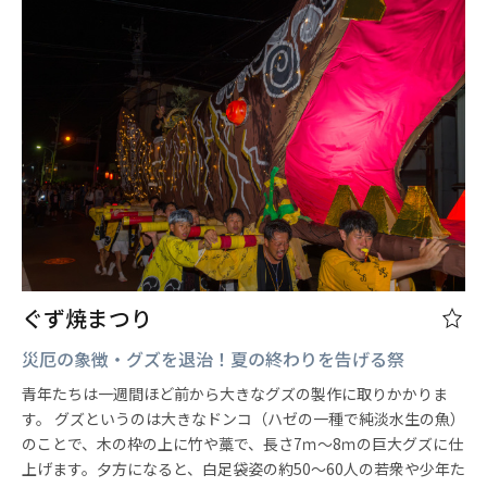
ぐず焼まつり
災厄の象徴・グズを退治！夏の終わりを告げる祭
青年たちは一週間ほど前から大きなグズの製作に取りかかりま
す。 グズというのは大きなドンコ（ハゼの一種で純淡水生の魚）
のことで、木の枠の上に竹や藁で、長さ7ｍ～8ｍの巨大グズに仕
上げます。夕方になると、白足袋姿の約50～60人の若衆や少年た