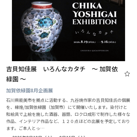
吉貝知佳展 いろんなカタチ ～ 加賀依
緑園 ～
加賀依緑園8月企画展
石川県能美市を拠点に活動する、九谷焼作家の吉貝知佳氏の個展
を、縁煌/加賀依緑園（加賀市）にて開催いたします。染付けと
和絵具で上絵を施した酒器、器類、ロクロ成形で制作した様々な
作品、インテリア作品など、１２０点ほどの出展を予定しており
ます。ご本人とっ…