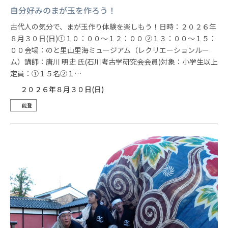
自分好みのまが玉を作ろう！
古代人の気分で、まが玉作り体験を楽しもう！日時：２０２６年
８月３０日(日)①１０：００～１２：００ ②１３：００～１５：
００会場：のと里山里海ミュージアム（レクリエーションルー
ム）講師：唐川 明史 氏(石川考古学研究会会員)対象：小学生以上
定員：①１５名②１…
２０２６年８月３０日(日)
能登