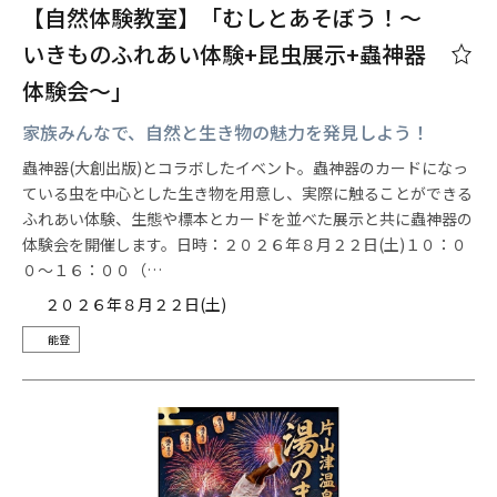
【自然体験教室】「むしとあそぼう！～
いきものふれあい体験+昆虫展示+蟲神器
体験会～」
家族みんなで、自然と生き物の魅力を発見しよう！
蟲神器(大創出版)とコラボしたイベント。蟲神器のカードになっ
ている虫を中心とした生き物を用意し、実際に触ることができる
ふれあい体験、生態や標本とカードを並べた展示と共に蟲神器の
体験会を開催します。日時：２０２６年８月２２日(土)１０：０
０～１６：００（…
２０２６年８月２２日(土)
能登