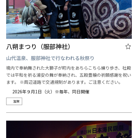
八朔まつり（服部神社）
山代温泉、服部神社で行なわれる秋祭り
境内で奉納舞された大獅子が町内をあちらこちら練り歩き、社殿
では平和を祈る浦安の舞が奉納され、五穀豊穣の祈願感謝を祝い
ます。 ※周辺道路で交通規制があります。ご注意ください。
2026年９月1日（火）※毎年、同日開催
加賀