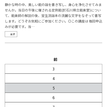
静かな時の中、美しい能の謡を書き写し、身心を浄化させてみま
せんか。当日の午後に催される定例能(於石川県立能楽堂)につい
て、能楽師の解説の後、宝生流謡本の流麗な文字をなぞって書写
します。どうぞお気軽にご参加ください。◎この講座は 毎回申込
みが必要です。当…
金沢
前
3
4
5
6