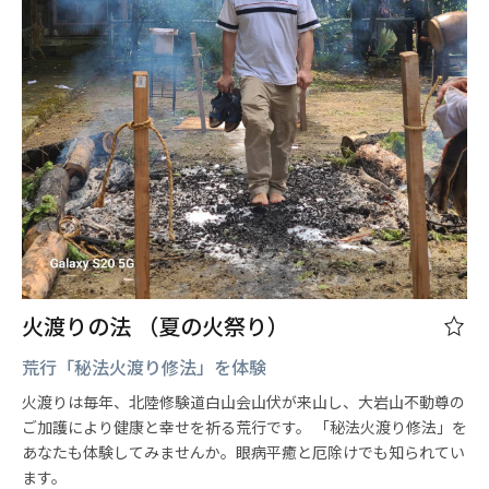
火渡りの法 （夏の火祭り）
荒行「秘法火渡り修法」を体験
火渡りは毎年、北陸修験道白山会山伏が来山し、大岩山不動尊の
ご加護により健康と幸せを祈る荒行です。 「秘法火渡り修法」を
あなたも体験してみませんか。眼病平癒と厄除けでも知られてい
ます。