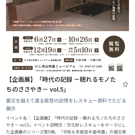
【企画展】「時代の記録 －眠れるモノた
ちのささやき－ vol.5」
震災を越えて遺る能登の記憶をレスキュー資料でたどる
展示
イベント名：【企画展】「時代の記録 －眠れるモノたちのささ
やき－ vol.5」イベント説明文：文化財レスキューをテーマにし
た企画展のシリーズ第5弾。「令和６年能登半島地震」の被災家