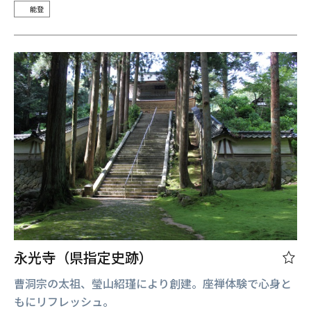
能登
永光寺（県指定史跡）
曹洞宗の太祖、瑩山紹瑾により創建。座禅体験で心身と
もにリフレッシュ。