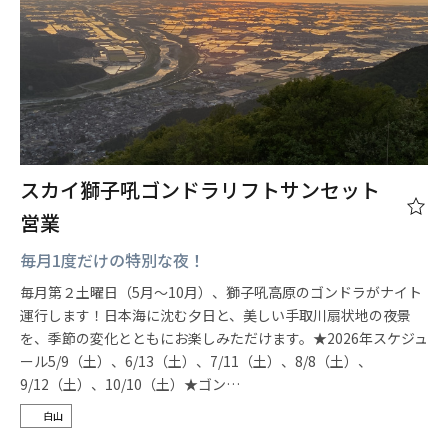
スカイ獅子吼ゴンドラリフトサンセット
営業
毎月1度だけの特別な夜！
毎月第２土曜日（5月～10月）、獅子吼高原のゴンドラがナイト
運行します！日本海に沈む夕日と、美しい手取川扇状地の夜景
を、季節の変化とともにお楽しみただけます。★2026年スケジュ
ール5/9（土）、6/13（土）、7/11（土）、8/8（土）、
9/12（土）、10/10（土）★ゴン…
白山