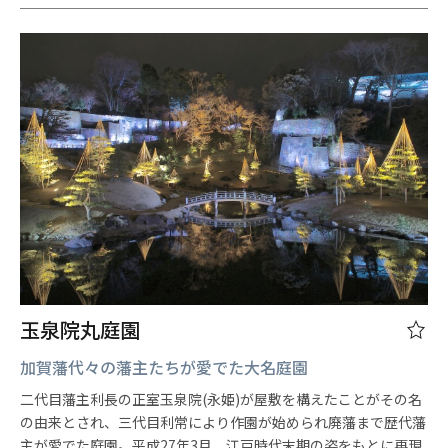
玉泉院丸庭園
加賀藩代々の藩主たちが愛でた大名庭園
二代目藩主利長の正室玉泉院(永姫)が屋敷を構えたことがその名
の由来とされ、三代目利常により作園が始められ廃藩まで歴代藩
主が愛でた庭園。平成27年3月、江戸時代末期の姿をもとに再現