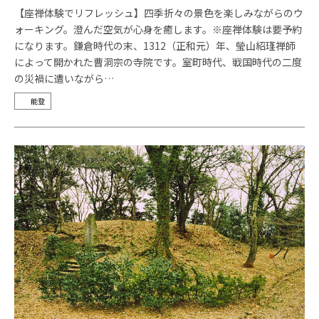
【座禅体験でリフレッシュ】四季折々の景色を楽しみながらのウ
ォーキング。澄んだ空気が心身を癒します。※座禅体験は要予約
になります。鎌倉時代の末、1312（正和元）年、瑩山紹瑾禅師
によって開かれた曹洞宗の寺院です。室町時代、戦国時代の二度
の災禍に遭いながら…
能登