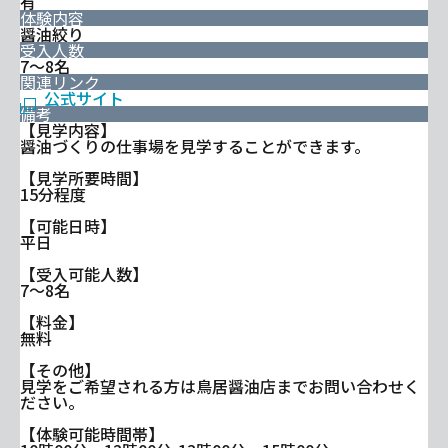
有
体験内容
醤油絞り
受入人数
7～8名
関連リンク
公式サイト
備考
【見学内容】
醤油づくりの仕事場を見学することができます。
【見学所要時間】
15分程度
【可能日時】
平日
【受入可能人数】
7～8名
【料金】
無料
【その他】
見学をご希望される方は鳥居醤油店までお問い合わせく
ださい。
【体験可能時間帯】