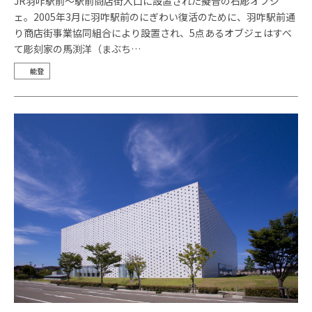
JR羽咋駅前～駅前商店街入口に設置された擬音の石彫オブジ
ェ。2005年3月に羽咋駅前のにぎわい復活のために、羽咋駅前通
り商店街事業協同組合により設置され、5点あるオブジェはすべ
て彫刻家の馬渕洋（まぶち…
能登