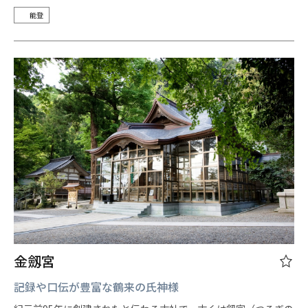
能登
金劔宮
記録や口伝が豊富な鶴来の氏神様