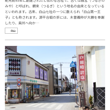
紀元前95年に創建されたと伝わる古社で、古くは劔宮（つるぎの
みや）と呼ばれ、鶴来（つるぎ）という地名の由来となっている
といわれます。古来、白山七社の一つに数えられ「白山第一王
子」とも称されます。源平合戦の折には、木曽義仲が大勝を奉謝
したり、奥州へ向か…
白山