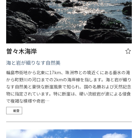
曽々木海岸
海と岩が織りなす自然美
輪島市街地から北東に17km、珠洲市との境近くにある垂水の滝
から町野川の河口までの2kmの海岸線を指します。海と岩が織り
なす自然美と豪快な断崖風景で知られ、国の名勝および天然記念
物に指定されています。特に断崖は、硬い流紋岩が波による侵食
で複雑な模様や奇岩…
能登