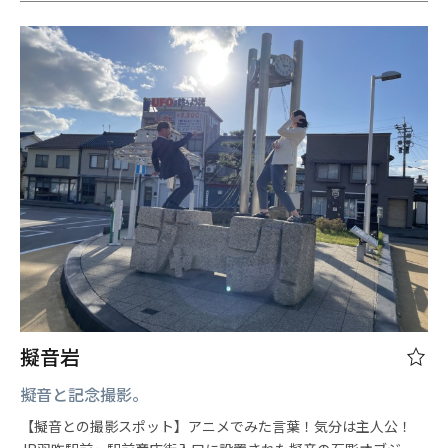
擬音岩
擬音と記念撮影。
【擬音との撮影スポット】アニメでみた言葉！気分は主人公！