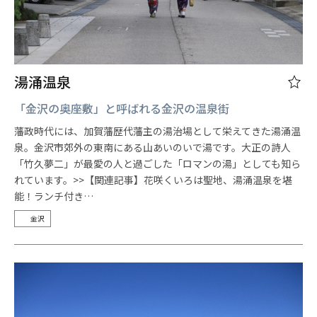
湯涌温泉
「金沢の奥座敷」と呼ばれる金沢の温泉街
藩政時代には、加賀藩歴代藩主の湯治場として栄えてきた湯涌温
泉。金沢市郊外の東南にある山あいのいで湯です。大正の詩人
「竹久夢二」が最愛の人と過ごした「ロマンの湯」としても知ら
れています。>>【関連記事】花咲くいろは聖地、湯涌温泉を堪
能！ランチ付き…
金沢