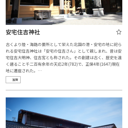
安宅住吉神社
古くより陸・海路の要所として栄えた北国の港・安宅の地に祀ら
れる安宅住吉神社は「安宅の住吉さん」として親しまれ、昔は安
宅住吉大明神、住吉宮とも称された。その創建は古く、歴史を遠
く遡ること千二百有余年の天応2年(782)で、正保4年(1647)現在
地に遷座された。…
加賀