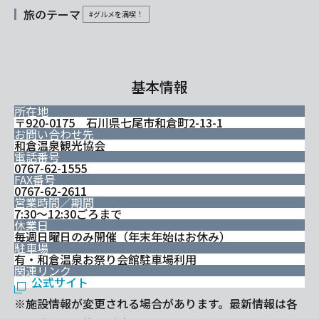
旅のテーマ
#グルメを満喫！
基本情報
所在地
〒920-0175 石川県七尾市和倉町2-13-1
お問い合わせ先
和倉温泉観光協会
電話番号
0767-62-1555
FAX番号
0767-62-2611
営業時間／期間
7:30～12:30ごろまで
休業日
毎週日曜日のみ開催（年末年始はお休み）
駐車場
有・和倉温泉お祭り会館駐車場利用
関連リンク
公式サイト
※施設情報が変更される場合があります。最新情報は各