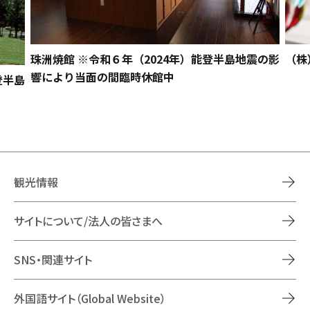
（株
珠洲焼館 ※令和６年（2024年）能登半島地震の影
響により当面の間臨時休館中
登半島
観光情報
サイトについて/法人の皆さまへ
SNS・関連サイト
外国語サイト（Global Website）