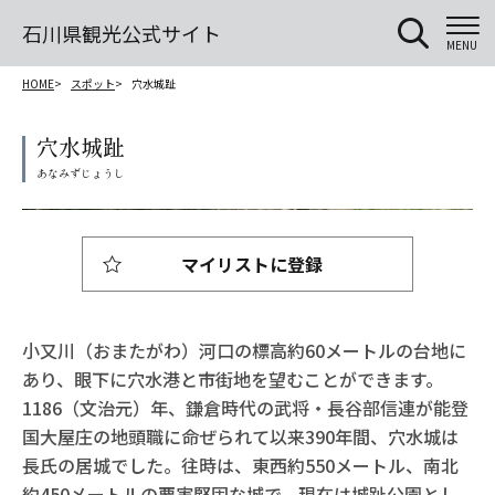
石川県観光公式サイト
MENU
HOME
スポット
穴水城趾
穴水城趾
マイリストに登録
小又川（おまたがわ）河口の標高約60メートルの台地に
あり、眼下に穴水港と市街地を望むことができます。
1186（文治元）年、鎌倉時代の武将・長谷部信連が能登
国大屋庄の地頭職に命ぜられて以来390年間、穴水城は
長氏の居城でした。往時は、東西約550メートル、南北
約450メートルの要害堅固な城で、現在は城趾公園とし