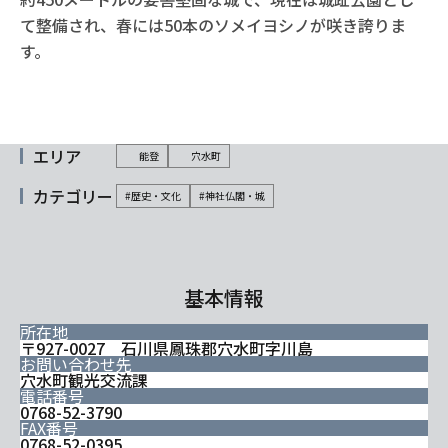
て整備され、春には50本のソメイヨシノが咲き誇りま
す。
エリア
能登
穴水町
カテゴリー
#歴史・文化
#神社仏閣・城
基本情報
所在地
〒927-0027 石川県鳳珠郡穴水町字川島
お問い合わせ先
穴水町観光交流課
電話番号
0768-52-3790
FAX番号
0768-52-0395