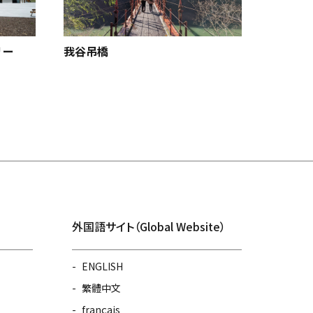
リー
我谷吊橋
七ツ滝
外国語サイト（Global Website）
ENGLISH
繁體中文
français