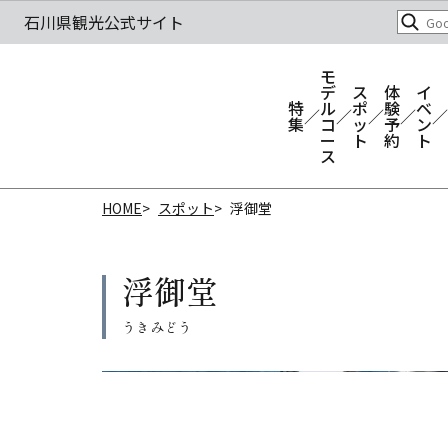
モ
デ
ス
体
イ
特
ル
ポ
験
ベ
集
コ
ッ
予
ン
ー
ト
約
ト
ス
HOME
スポット
浮御堂
浮御堂