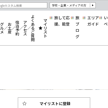
学校・企業・メディアの方
よ
旅して応
旅
エリア
い
く
マ
宿
ア
援、能登
ブ
ガイド
ペ
グ
お
あ
イ
泊
ク
ル
土
る
リ
予
セ
ロ
メ
産
ご
ス
約
ス
質
ト
グ
問
マイリストに登録