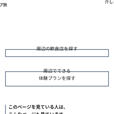
介し
プ旅
周辺の飲食店を探す
周辺でできる
体験プランを探す
このページを見ている人は、
こんなページも見ています