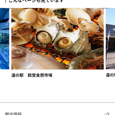
道の
道の駅 能登食祭市場
観光情報