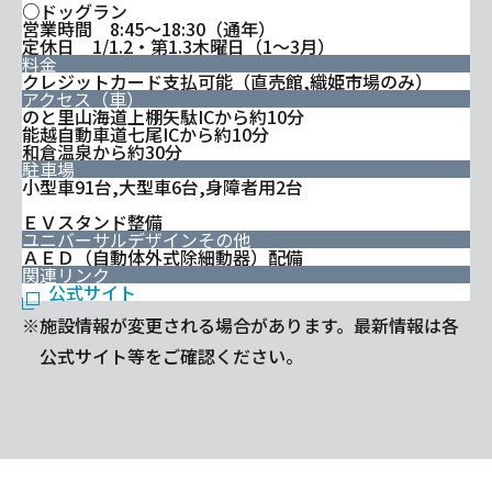
○ドッグラン
営業時間 8:45～18:30（通年）
定休日 1/1.2・第1.3木曜日（1～3月）
料金
クレジットカード支払可能（直売館,織姫市場のみ）
アクセス（車）
のと里山海道上棚矢駄ICから約10分
能越自動車道七尾ICから約10分
和倉温泉から約30分
駐車場
小型車91台,大型車6台,身障者用2台
ＥＶスタンド整備
ユニバーサルデザインその他
ＡＥＤ（自動体外式除細動器）配備
関連リンク
公式サイト
※施設情報が変更される場合があります。最新情報は各
公式サイト等をご確認ください。