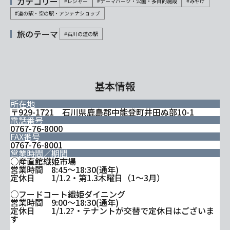
カテゴリー
#レジャー
#テーマパーク・公園・多目的施設
#みやげ
#道の駅・空の駅・アンテナショップ
旅のテーマ
#石川の道の駅
基本情報
所在地
〒929-1721 石川県鹿島郡中能登町井田ぬ部10-1
電話番号
0767-76-8000
FAX番号
0767-76-8001
営業時間／期間
○産直館織姫市場
営業時間 8:45～18:30(通年)
定休日 1/1.2・第1.3木曜日（1～3月）
○フードコート織姫ダイニング
営業時間 9:00～18:30(通年)
定休日 1/1.2?・テナントが交替で定休日はございま
す