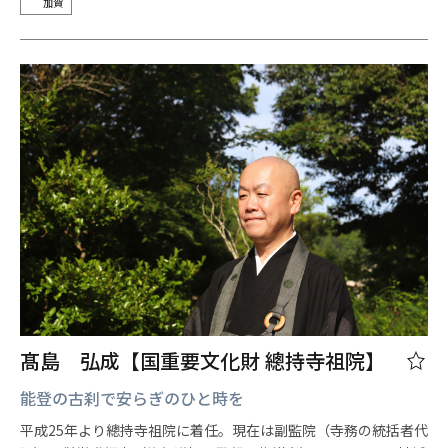
加賀
髙島 弘成【国重要文化財 總持寺祖院】
能登の古刹で安らぎのひと時を
平成25年より總持寺祖院に着任。現在は副監院（寺務の統括者代