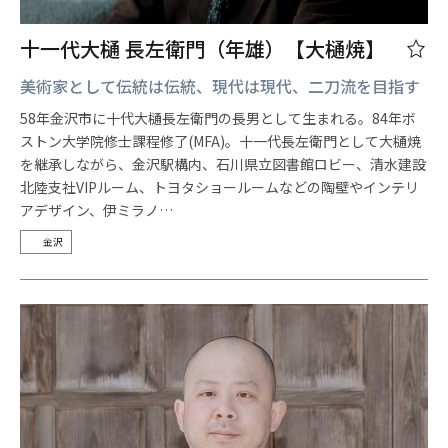
十一代大樋 長左衛門（年雄）【大樋焼】
美術家として伝統は伝統、現代は現代、二刀流を目指す
58年金沢市に十代大樋長左衛門の長男として生まれる。84年ボ
ストン大学院修士課程修了(MFA)。十一代長左衛門として大樋焼
を継承しながら、金沢駅構内、石川県立図書館ロビー、清水建設
北陸支社VIPルーム、トヨタショールームなどの陶壁やインテリ
アデザイン、伊ミラノ…
金沢