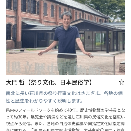
大門 哲【祭り文化、日本民俗学】
南北に長い石川県の祭り行事文化はさまざま。各地の個
性と歴史をわかりやすく説明します。
県内のフィールドワークを始めて40年、歴史博物館の学芸員とな
って約30年。展覧会や講演などを通し石川県の民俗文化を幅広い
視点から発信。また、各地の自治体史編纂や国指定文化財指定調
査に関わる。〇所属石川県立歴史博物館 学芸主幹〇専門・得意