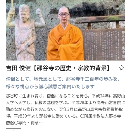
吉田 俊健【那谷寺の歴史・宗教的背景】
僧侶として、地元民として、那谷寺千三百年の歩みを、
様々な視点から誠心誠意ご案内いたします
那谷町に生まれ育ち、僧侶になることを発心。平成24年に高野山
大学へ入学し、仏教の基礎を学ぶ。平成28年より高野山常喜院に
勤めながら修行をおこない、翌年3月に高野山真言宗教師資格取
得。平成30年より那谷寺に勤めている。〇所属宗教法人那谷寺
僧侶〇専門・得意…