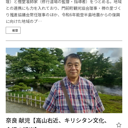
理）と僧堂准師家（修行道場の監督・指導者）をつとめる。地域
との連携にも力を入れており、門前町観光協会理事・禅の里づく
り推進協議会常任理事のほか、令和6年能登半島地震からの復興
に向けた地域のプ…
能登
奈良 献児【高山右近、キリシタン文化、