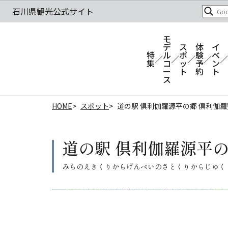
モ
デ
ス
体
イ
特
ル
ポ
験
ベ
集
コ
ッ
予
ン
ー
ト
約
ト
ス
HOME
スポット
道の駅 倶利伽羅源平の郷 倶利伽羅
道の駅 倶利伽羅源平の