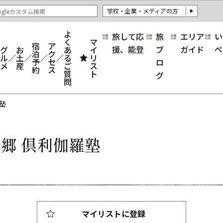
学校・企業・メディアの方
よ
旅して応
旅
エリア
い
く
マ
宿
ア
援、能登
ブ
ガイド
ペ
グ
お
あ
イ
泊
ク
ル
土
る
リ
予
セ
ロ
メ
産
ご
ス
約
ス
質
ト
グ
問
塾
郷 倶利伽羅塾
マイリストに登録