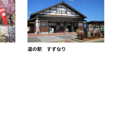
薬王院
道の駅 すずなり