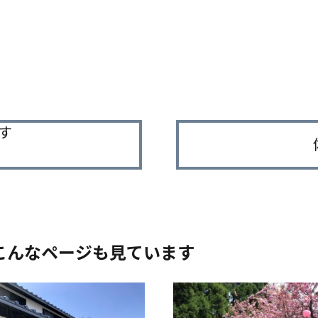
「旅して応援、能登」応援ツアー
奥能登の食・技・自然を体感！〜
す
こんなページも見ています