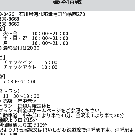
基本情報
29-0426 石川県河北郡津幡町竹橋西270
288-8668
288-8669
浴】
金 10：00～21：00
日・祝 10：00～21：00
 16：00～21：00
終受付は20:30
宿泊】
ックイン 15：00
ックアウト 10：00
店】
30～21：00
ストラン】
：30～19：30
・売店 年中無休
トラン 毎週月曜定休日
プラン・料金はホームページをご参照ください。
自動車道 小矢部ICより車で30分、金沢東ICより車で30分
津幡駅より車で15分
倶利伽羅駅より車で10分
駅よりJR七尾線又はIRいしかわ鉄道線で津幡駅下車、津幡駅
塾」下車