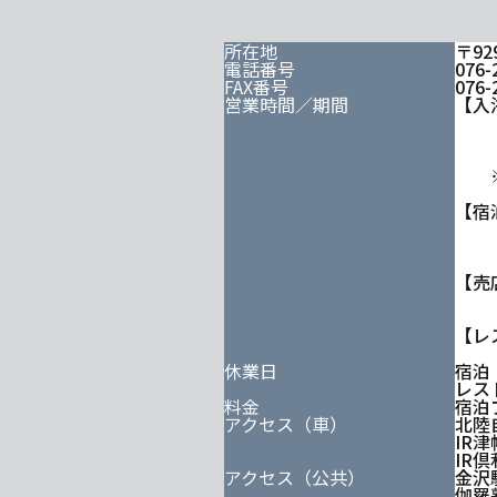
所在地
〒9
電話番号
076-
FAX番号
076-
営業時間／期間
【入
火～
土・
月
※最
【
チェ
チェ
【売
7：
【レ
11
休業日
宿泊
レス
料金
宿泊
アクセス（車）
北陸
IR
IR
アクセス（公共）
金沢
伽羅