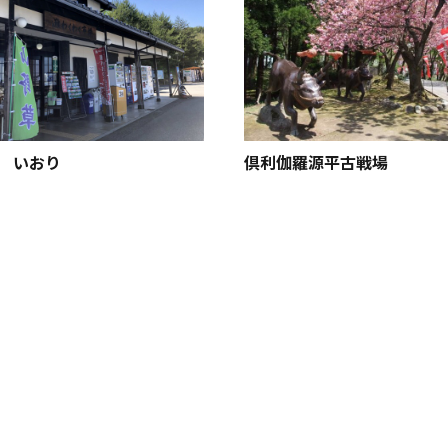
 いおり
倶利伽羅源平古戦場