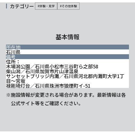
カテゴリー
#体験・見学
#その他体験
基本情報
所在地
石川県
備考
住所：
木場潟公園／石川県小松市三谷町ら之部58
柴山潟／石川県加賀市片山津温泉
サンセットブリッジ内灘／石川県河北郡内灘町大学1丁
目～宮坂
禄剛埼灯台／石川県珠洲市狼煙町イ-51
※施設情報が変更される場合があります。最新情報は各
公式サイト等をご確認ください。