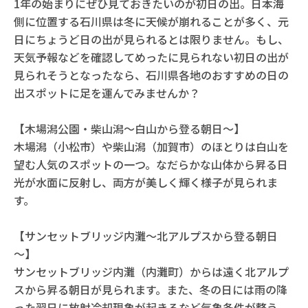
1年の始まりにぜひ見ておきたいのが初日の出。日本海
側に位置する石川県は冬に天候が崩れることが多く、元
日にちょうど日の出が見られるとは限りません。もし、
天気予報などを確認してめったに見られない初日の出が
見られそうとなったなら、石川県各地のおすすめの日の
出スポットに足を運んでみませんか？
【木場潟公園・柴山潟～白山から登る朝日～】
木場潟（小松市）や柴山潟（加賀市）のほとりは白山を
望む人気のスポットの一つ。なだらかな山体から昇る日
光が水面に反射し、両方が美しく輝く様子が見られま
す。
【サンセットブリッジ内灘～北アルプスから登る朝日
～】
サンセットブリッジ内灘（内灘町）からは遠く北アルプ
スから昇る朝日が見られます。また、冬の日には雨の降
った翌日に放射冷却現象が起きるなど気象条件が整う