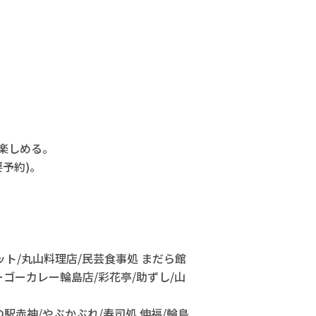
楽しめる。
要予約)。
ット/丸山料理店/民芸食事処 まだら館
ーゴーカレー輪島店/彩花亭/助ずし/山
駅赤神/やぶかぶれ/寿司処 伸福/輪島