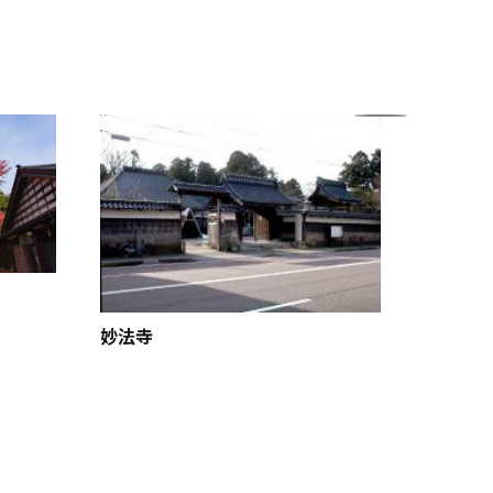
福が穴
妙法寺