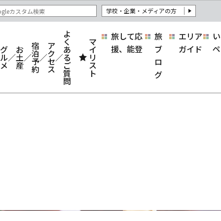
学校・企業・メディアの方
よ
旅して応
旅
エリア
い
く
マ
宿
ア
援、能登
ブ
ガイド
ペ
グ
お
あ
イ
泊
ク
ル
土
る
リ
予
セ
ロ
メ
産
ご
ス
約
ス
質
ト
グ
問