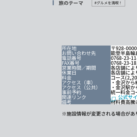
旅のテーマ
#グルメを満喫！
所在地
〒928-0
お問い合わせ先
能登半島輪
電話番号
0768-23-11
FAX番号
0768-23-18
営業時間／期間
各店舗によ
休業日
各店舗によ
料金
コース(2,2
アクセス（車）
・金沢から約
アクセス（公共）
・金沢駅か
事前予約
統一料金コ
関連リンク
公式サ
備考
材料費高騰
※施設情報が変更される場合があ