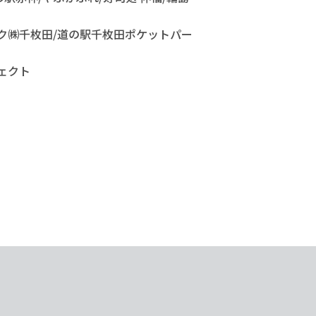
ーク㈱千枚田/道の駅千枚田ポケットパー
ジェクト