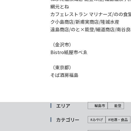
網元とね
カフェレストラン マリナーズ/のの食
ク小島商店/新甫実商店/隆城水産
遠島商店/のと×能登/細道商店/南谷良枝
（金沢市）
Bistro紙屋市べゑ
（東京都）
そば酒房福島
エリア
輪島市
能登
カテゴリー
#みやげ
#地酒・食品