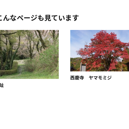
こんなページも見ています
西慶寺 ヤマモミジ
趾