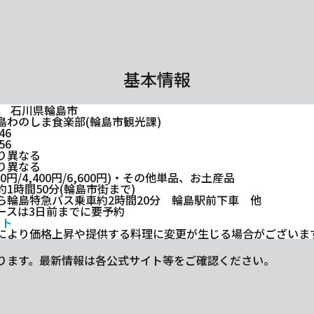
基本情報
000 石川県輪島市
島わのしま食楽部(輪島市観光課)
46
56
り異なる
り異なる
00円/4,400円/6,600円)・その他単品、お土産品
1時間50分(輪島市街まで)
ら輪島特急バス乗車約2時間20分 輪島駅前下車 他
ースは3日前までに要予約
イト
により価格上昇や提供する料理に変更が生じる場合がございま
ります。最新情報は各公式サイト等をご確認ください。