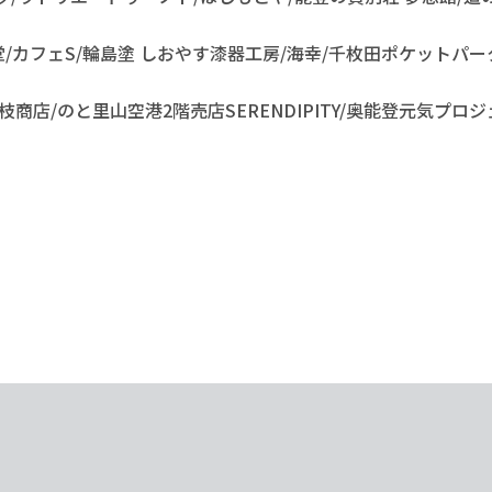
堂/カフェS/輪島塗 しおやす漆器工房/海幸/千枚田ポケットパ
商店/のと里山空港2階売店SERENDIPITY/奥能登元気プロ