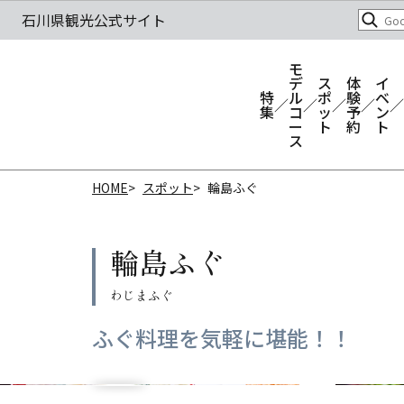
モ
デ
ス
体
イ
特
ル
ポ
験
ベ
集
コ
ッ
予
ン
ー
ト
約
ト
ス
HOME
スポット
輪島ふぐ
輪島ふぐ
ふぐ料理を気軽に堪能！！