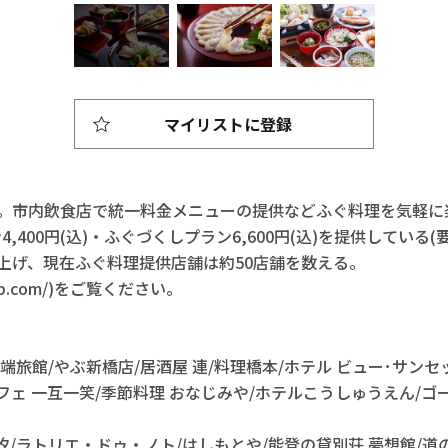
マイリストに登録
。市内飲食店で統一料金メニューの提供などふぐ料理を気軽に
4,400円(込)・ふぐづくしプラン6,600円(込)を提供している(
上げ、現在ふぐ料理提供店舗は約50店舗を数える。
club.com/)をご覧ください。
川端旅館/やぶ新橋店/居酒屋 連/料理橋本/ホテル ビュー･サンセ
フェ 一互一笑/季節料理 おなじみや/ホテルこうしゅうえん/ゴ
汐/ラトリエ・ドゥ・ノト/はしもとや/能登の貸別荘 夢想館/道の