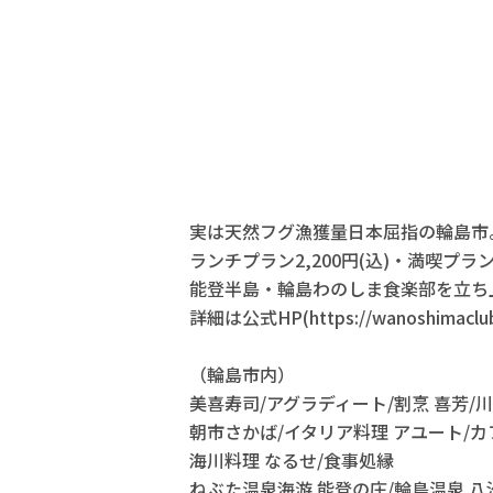
実は天然フグ漁獲量日本屈指の輪島市
ランチプラン2,200円(込)・満喫プラン
能登半島・輪島わのしま食楽部を立ち
詳細は公式HP(https://wanoshima
（輪島市内）
美喜寿司/アグラディート/割烹 喜芳/
朝市さかば/イタリア料理 アユート/カ
海川料理 なるせ/食事処縁
ねぶた温泉海游 能登の庄/輪島温泉 八