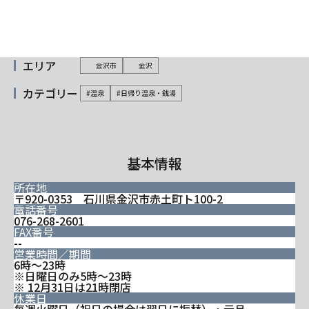
エリア
金沢市
金沢
カテゴリー
#温泉
#日帰り温泉・銭湯
基本情報
所在地
〒920-0353 石川県金沢市赤土町ト100-2
電話番号
076-268-2601
FAX番号
--
営業時間／期間
6時～23時
※日曜日のみ5時～23時
※ 12月31日は21時閉店
休業日
毎週火曜日（祝日の場合は翌日に振替）・元旦