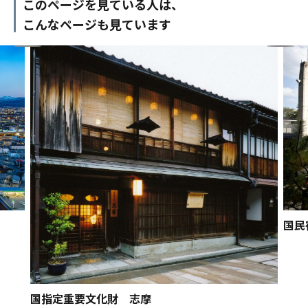
このページを見ている人は、
こんなページも見ています
国民
国指定重要文化財 志摩