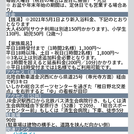
※ お盆や年末年始の期間は、定休日でも営業する場合あ
り。
料金
【銭湯】※2021年5月1日より新入浴料金、下記のとおり
となります
大人450円(サウナ利用は別途150円かかります)、小学生
130円、幼児50円（2歳～）
【家族風呂】
平日18時受付まで（1時間2名様）1,300円～
平日18時以降、土日・祝日(1時間2名様) 1,800円～
※3名以上は別途追加料金必要となります。
※1時間を超えると延長料金(200円／10分)かかります。
※平日18時受付までは1名様でもご利用可能です。
アクセス（車）
北陸自動車道金沢西ICから県道25号（専光寺方面）経由
で約3キロ
いしかわ総合スポーツセンターを過ぎた「稚日野北交差
点」を右折すると「ゆ」の看板が目印
アクセス（公共）
JR金沢駅西口から北鉄バス済生会病院行き、もしくは済
生会病院経由下安原行き（52番）で20分、「総合スポー
ツセンター前」もしくは「済生会病院」下車、徒歩5分
駐車場
90台
(駐車場は建物の横手と、道路を挟んだ向かい側)
関連リンク
公式サイト