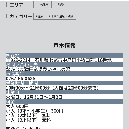
エリア
七尾市
能登
カテゴリー
#温泉
#日帰り温泉・銭湯
基本情報
所在地
〒929-2214 石川県七尾市中島町小牧ヨ部116番地
お問い合わせ先
なかじま猿田彦温泉いやしの湯
電話番号
0767-66-8686
営業時間／期間
10時30分～21時00分（入館は20時00分まで）
休業日
火曜日、12月31日～1月2日
料金
大人 600円
小人（3才～小学生） 300円
小人（2才以下） 無料
小人（2才以下） 無料