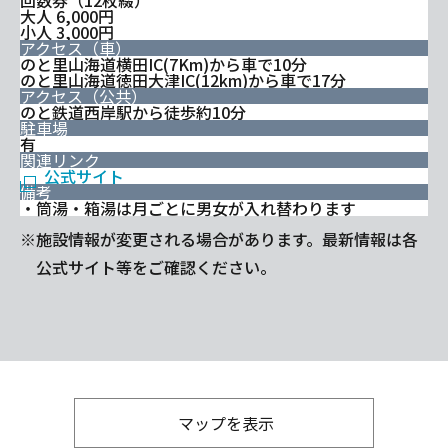
回数券（12枚綴）
大人 6,000円
小人 3,000円
アクセス（車）
のと里山海道横田IC(7Km)から車で10分
のと里山海道徳田大津IC(12km)から車で17分
アクセス（公共）
のと鉄道西岸駅から徒歩約10分
駐車場
有
関連リンク
公式サイト
備考
・筒湯・箱湯は月ごとに男女が入れ替わります
※施設情報が変更される場合があります。最新情報は各
公式サイト等をご確認ください。
マップを表示