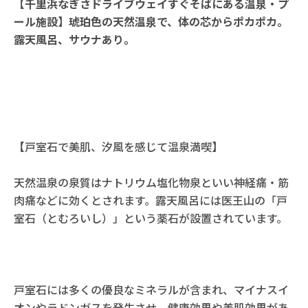
【千里浜なぎさドライブウェイすぐそばにある温泉・プ
ール施設】琥珀色の天然温泉で、体の芯からポカポカ。
露天風呂、サウナあり。
【戸室石で美肌、汐風を感じて温泉満喫】
天然温泉の泉質はナトリウム塩化物泉といい神経痛・筋
肉痛などに効くとされます。露天風呂には医王山の「戸
室石（とむろいし）」という薬石が設置されています。
戸室石には多くの優良なミネラルが含まれ、マイナスイ
オンやラドンガスを発生させ、健康効果や美肌効果があ