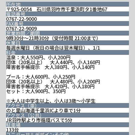
所在地
〒925-0054 石川県羽咋市千里浜町タ1番地67
電話番号
0767-22-9000
FAX番号
0767-22-9009
営業時間／期間
9時30分～21時30分（受付時間 21:00まで）
休業日
毎週水曜日（祝日の場合は翌木曜日）、1/1
料金
温泉：大人550円、小人200円
団体（20名以上） 大人440円、小人160円
障害者手帳提示 大人380円、小人140円
プール：大人600円、小人250円
団体（20名以上） 大人480円、小人200円
障害者手帳提示 大人420円、小人180円
セット：大人900円、350円
※大人は中学生以上、小人は3歳～小学生
アクセス（車）
のと里山海道千里浜ICより車で1分
アクセス（公共）
JR羽咋駅より市循環バスで5分
駐車場
133台
ユニバーサルデザインその他