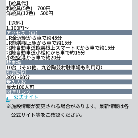
【絵具代】
和絵具(5色) 700円
洋絵具(12色) 500円
【送料】
1,100円～
アクセス（車）
JR金沢駅から車で約45分
JR能美根上駅から車で約15分
北陸自動車道能美根上スマートICから車で約15分
北陸自動車道小松ICから車で約15分
小松空港から車で約20分
駐車場
10台（その他、九谷陶芸村駐車場も利用可）
所要時間
30分~60分
受入人数
最大100人可
関連リンク
公式サイト
※施設情報が変更される場合があります。最新情報は各
公式サイト等をご確認ください。