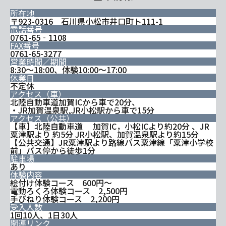
所在地
〒923-0316 石川県小松市井口町ト111-1
電話番号
0761-65‐1108
FAX番号
0761-65-3277
営業時間／期間
8:30～18:00、体験10:00～17:00
休業日
不定休
アクセス（車）
北陸自動車道加賀ICから車で20分、
・JR加賀温泉駅,JR小松駅から車で15分
アクセス（公共）
【車】北陸自動車道 加賀IC，小松ICより約20分 、JR
粟津駅より 約5分 JR小松駅、加賀温泉駅より約15分
【公共交通】JR粟津駅より路線バス粟津線「粟津小学校
前」バス停から徒歩1分
駐車場
あり
体験内容
絵付け体験コース 600円～
電動ろくろ体験コース 2,500円
手びねり体験コース 2,200円
受入人数
1回10人、1日30人
関連リンク