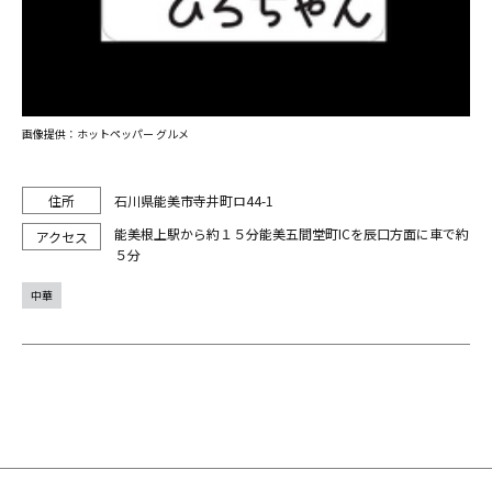
画像提供：ホットペッパー グルメ
石川県能美市寺井町ロ44-1
能美根上駅から約１５分能美五間堂町ICを辰口方面に車で約
５分
中華