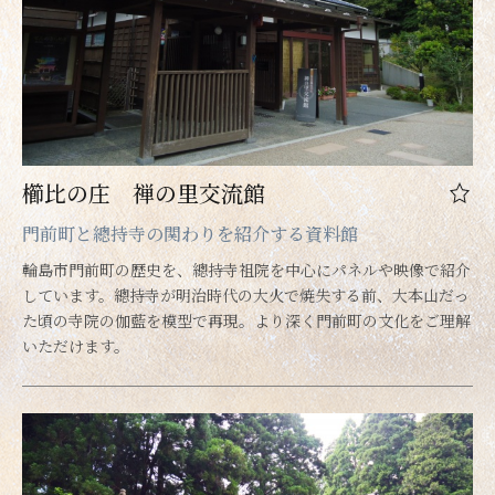
櫛比の庄 禅の里交流館
門前町と總持寺の関わりを紹介する資料館
輪島市門前町の歴史を、總持寺祖院を中心にパネルや映像で紹介
しています。總持寺が明治時代の大火で焼失する前、大本山だっ
た頃の寺院の伽藍を模型で再現。より深く門前町の文化をご理解
いただけます。