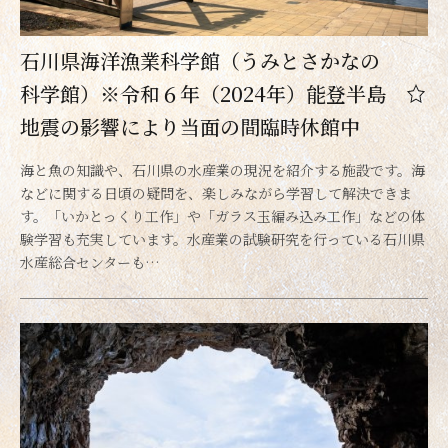
石川県海洋漁業科学館（うみとさかなの
科学館）※令和６年（2024年）能登半島
地震の影響により当面の間臨時休館中
海と魚の知識や、石川県の水産業の現況を紹介する施設です。海
などに関する日頃の疑問を、楽しみながら学習して解決できま
す。「いかとっくり工作」や「ガラス玉編み込み工作」などの体
験学習も充実しています。水産業の試験研究を行っている石川県
水産総合センターも…