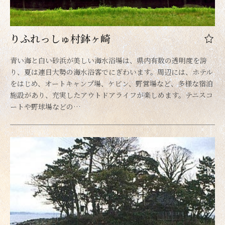
りふれっしゅ村鉢ヶ崎
青い海と白い砂浜が美しい海水浴場は、県内有数の透明度を誇
り、夏は連日大勢の海水浴客でにぎわいます。周辺には、ホテル
をはじめ、オートキャンプ場、ケビン、野営場など、多様な宿泊
施設があり、充実したアウトドアライフが楽しめます。テニスコ
ートや野球場などの…