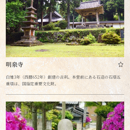
明泉寺
白雉3年（西暦652年）創建の古刹。本堂前にある石造の石塔五
重塔は、国指定重要文化財。