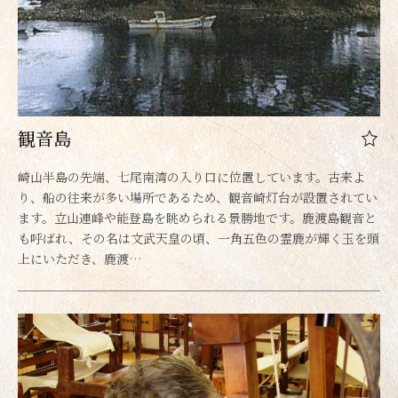
観音島
崎山半島の先端、七尾南湾の入り口に位置しています。古来よ
り、船の往来が多い場所であるため、観音崎灯台が設置されてい
ます。立山連峰や能登島を眺められる景勝地です。鹿渡島観音と
も呼ばれ、その名は文武天皇の頃、一角五色の霊鹿が輝く玉を頭
上にいただき、鹿渡…