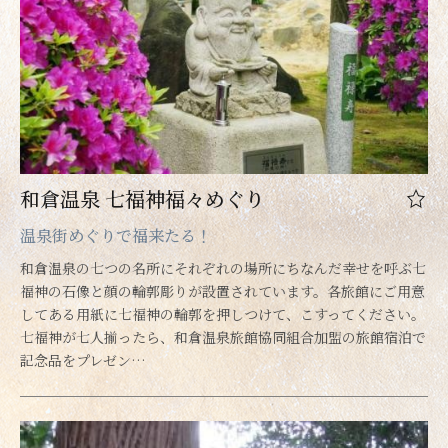
和倉温泉 七福神福々めぐり
温泉街めぐりで福来たる！
和倉温泉の七つの名所にそれぞれの場所にちなんだ幸せを呼ぶ七
福神の石像と顔の輪郭彫りが設置されています。各旅館にご用意
してある用紙に七福神の輪郭を押しつけて、こすってください。
七福神が七人揃ったら、和倉温泉旅館協同組合加盟の旅館宿泊で
記念品をプレゼン…