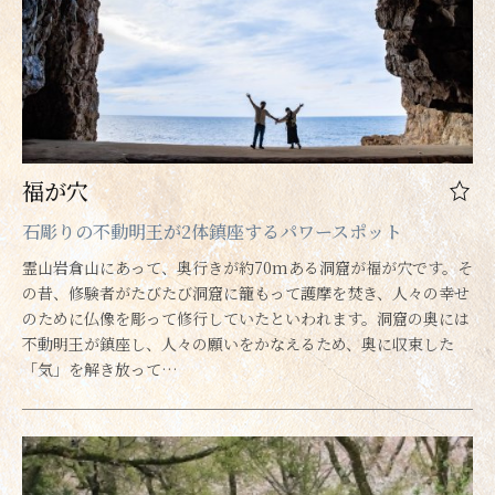
福が穴
石彫りの不動明王が2体鎮座するパワースポット
霊山岩倉山にあって、奥行きが約70mある洞窟が福が穴です。そ
の昔、修験者がたびたび洞窟に籠もって護摩を焚き、人々の幸せ
のために仏像を彫って修行していたといわれます。洞窟の奥には
不動明王が鎮座し、人々の願いをかなえるため、奥に収束した
「気」を解き放って…