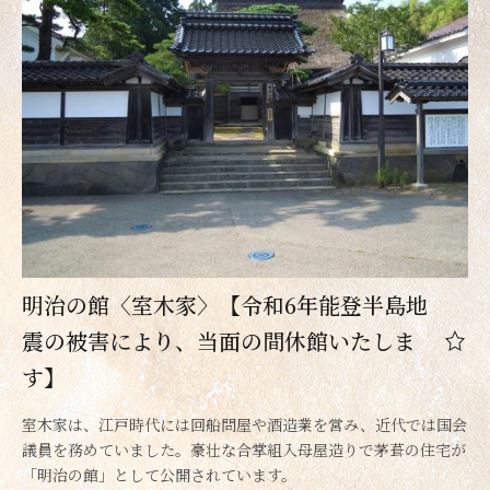
明治の館〈室木家〉【令和6年能登半島地
震の被害により、当面の間休館いたしま
す】
室木家は、江戸時代には回船問屋や酒造業を営み、近代では国会
議員を務めていました。豪壮な合掌組入母屋造りで茅葺の住宅が
「明治の館」として公開されています。