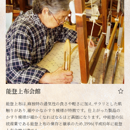
能登上布会館
能登上布は,麻独特の通気性の良さや軽さに加え,サラリとした肌
触りがあり,細やかなかすり模様が特徴です。仕上がった製品の
かすり模様が細かくなればなるほど高価になります。中能登の伝
統産業である能登上布の保存と継承のため,1996(平成8)年に能登