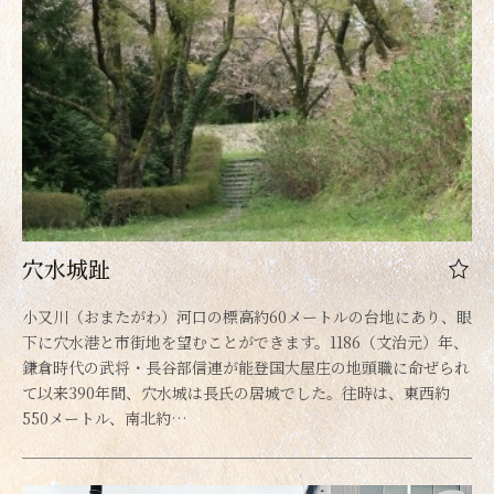
穴水城趾
小又川（おまたがわ）河口の標高約60メートルの台地にあり、眼
下に穴水港と市街地を望むことができます。1186（文治元）年、
鎌倉時代の武将・長谷部信連が能登国大屋庄の地頭職に命ぜられ
て以来390年間、穴水城は長氏の居城でした。往時は、東西約
550メートル、南北約…