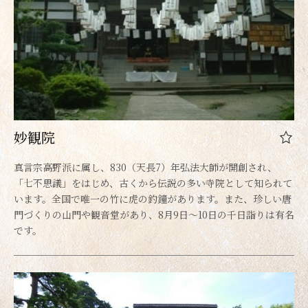
妙観院
真言宗高野派に属し、830（天長7）年弘法大師が開創され、
「七不思議」をはじめ、古くから伝説の多い寺院として知られて
います。全国で唯一の竹に虎の釣鐘があります。また、珍しい唐
門づくりの山門や観音堂があり、8月9日～10日の千日詣りは有名
です。