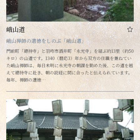
峨山道
峨山禅師の遺徳をしのぶ「峨山道」
門前町「總持寺」と羽咋市酒井町「永光寺」を結ぶ約13里（約50
キロ）の山道です。1340（暦応3）年から双方の住職を兼ねてい
た峨山禅師は、毎日未明に永光寺の朝課を勤めた後、この道を越
えて總持寺に赴き、朝の読経に間に合ったと伝えられています。
毎年、禅師の遺徳…