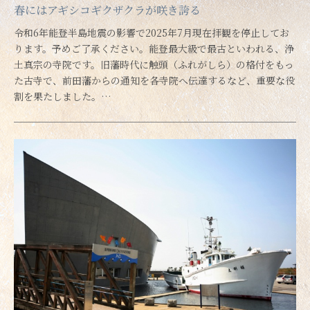
春にはアギシコギクザクラが咲き誇る
令和6年能登半島地震の影響で2025年7月現在拝観を停止してお
ります。予めご了承ください。能登最大級で最古といわれる、浄
土真宗の寺院です。旧藩時代に触頭（ふれがしら）の格付をもっ
た古寺で、前田藩からの通知を各寺院へ伝達するなど、重要な役
割を果たしました。…