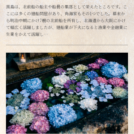
黒島は、北前船の船主や船員の集落として栄えたところです。こ
こには多くの廻船問屋があり、角海家もその1つでした。幕末か
ら明治中期にかけ7艘の北前船を所有し、北海道から大阪にかけ
て幅広く活躍しましたが、廻船業が下火になると漁業や金融業に
生業をかえて活躍し…