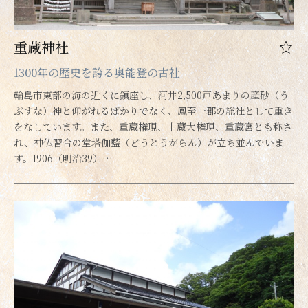
重蔵神社
1300年の歴史を誇る奥能登の古社
輪島市東部の海の近くに鎮座し、河井2,500戸あまりの産砂（う
ぶすな）神と仰がれるばかりでなく、鳳至一郡の総社として重き
をなしています。また、重蔵権現、十蔵大権現、重蔵宮とも称さ
れ、神仏習合の堂塔伽藍（どうとうがらん）が立ち並んでいま
す。1906（明治39）…