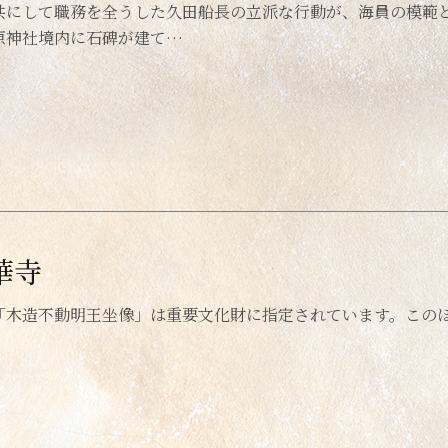
共にして職務を全うした久田船長の立派な行動が、海員の模範と
原神社境内に石碑が建て…
華寺
「木造不動明王坐像」は重要文化財に指定されています。この