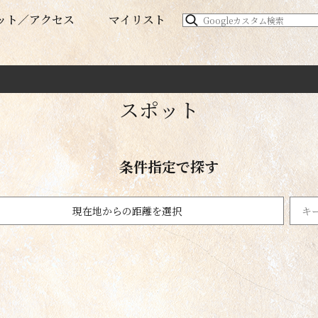
ット
アクセス
マイリスト
スポット
条件指定で探す
現在地からの距離を選択
温泉
1km以内
名勝
日帰り温泉・銭湯
100km以内