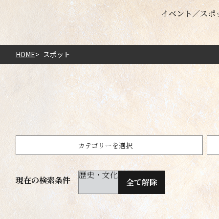
イベント
スポ
HOME
スポット
カテゴリーを選択
歴史・文化
現在の検索条件
全て解除
歴史・文化
未選択
自然・景観
500m以内
神社仏閣・城
庭園・
10km以内
50km以内