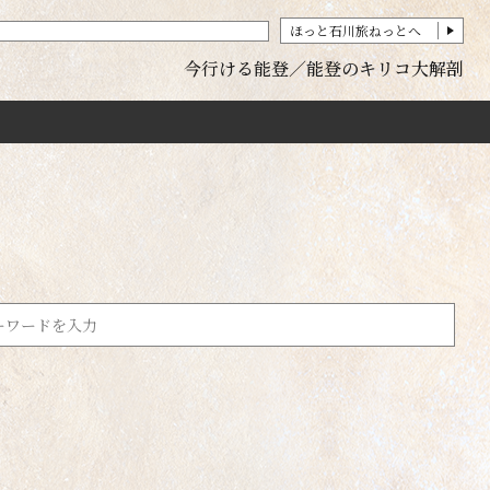
ほっと石川旅ねっとへ
今行ける能登
能登のキリコ大解剖
レジャー
5km以内
動植物園・水族館