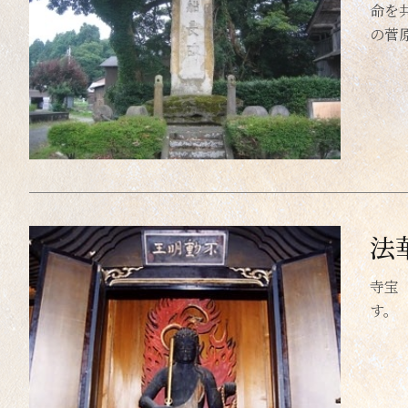
命を
の菅
法
寺宝
す。