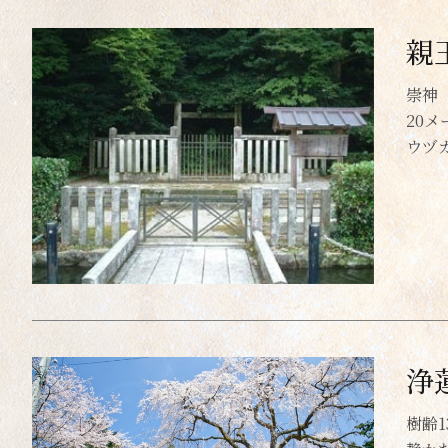
親
崇神
20
ウヅ
浄
樹齢