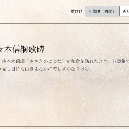
谷
足湯
並び順
人気順（週間）
近
・湖・ダム・海
温泉宿
々木信綱歌碑
所
・佐々木信綱（ささきのぶつな）が和倉を訪れたとき、万葉集
り見し日にも山きよらかに海しずかなりけむ」