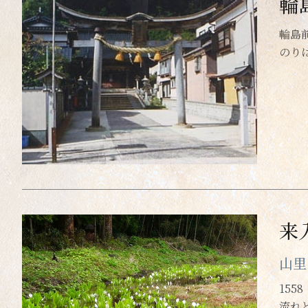
輪
輪島
のり
来
山里
15
流れ