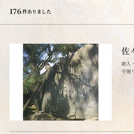
176
史跡・文化財
山・渓
件ありました
町並み・建造物
滝・川
美術館・博物館
佐
みやげ
交通・案内
歌人
守廻
民芸品・雑貨・伝統的工芸品
市場・朝市・直売所
地酒・食品
道の駅・空の駅・アンテナショップ