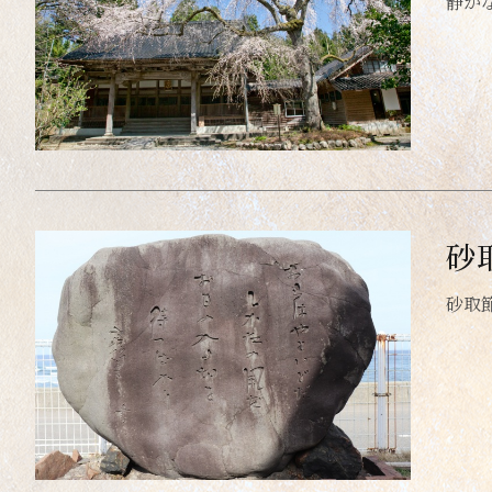
静か
砂
砂取