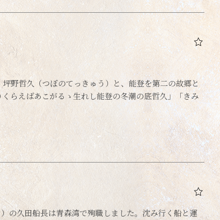
・坪野哲久（つぼのてっきゅう）と、能登を第二の故郷と
りくらえばあこがるゝ生れし能登の冬潮の底哲久」「きみ
21トン）の久田船長は青森湾で殉職しました。沈み行く船と運