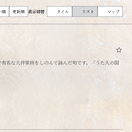
テーマパーク・公園・多目的施設
い順
更新順
表示切替
タイル
リスト
マップ
アウトドア・スポーツ
で有名な大伴家持をしのんで詠んだ句です。「うた人の国