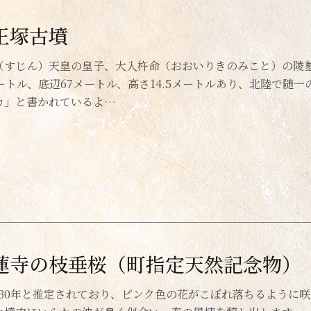
王塚古墳
（すじん）天皇の皇子、大入杵命（おおいりきのみこと）の陵
メートル、底辺67メートル、高さ14.5メートルあり、北陸で
カ」と書かれているよ…
蓮寺の枝垂桜（町指定天然記念物）
130年と推定されており、ピンク色の花がこぼれ落ちるように