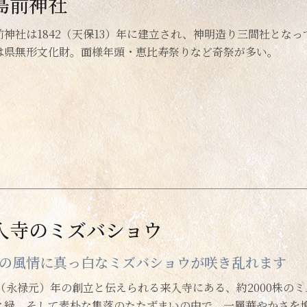
島前神社
前神社は1842（天保13）年に建立され、神明造り三間社とな
は県無形文化財。面様年頭・恵比寿祭りなど奇祭が多い。
入寺のミズバショウ
の風情に真っ白なミズバショウが咲き乱れます
58（永禄元）年の創立と伝えられる来入寺にある、約2000株
と緑、そして素朴な集落のたたずまいの中で、一層華やかさを