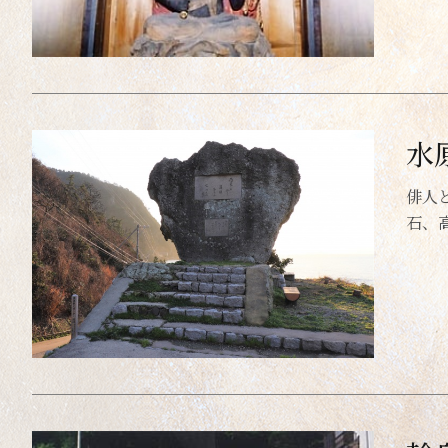
水
俳人
石、