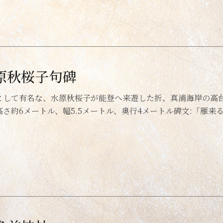
原秋桜子句碑
として有名な、水原秋桜子が能登へ来遊した折、真浦海岸の高台
高さ約6メートル、幅5.5メートル、奥行4メートル碑文:「雁