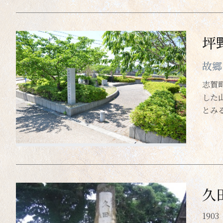
坪
故郷
志賀
した
とみ
久
19