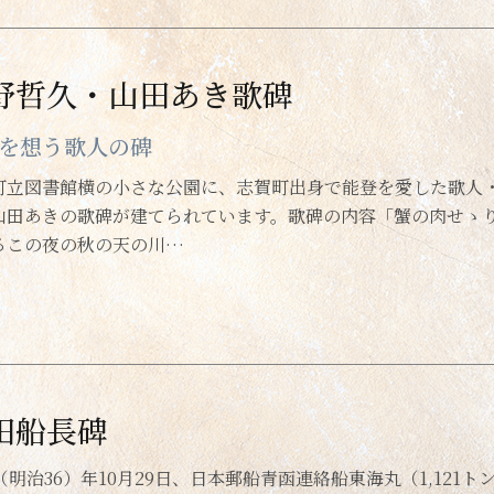
野哲久・山田あき歌碑
を想う歌人の碑
町立図書館横の小さな公園に、志賀町出身で能登を愛した歌人
山田あきの歌碑が建てられています。歌碑の内容「蟹の肉せゝ
るこの夜の秋の天の川…
田船長碑
03（明治36）年10月29日、日本郵船青函連絡船東海丸（1,1