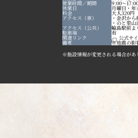
営業時間／期間
9:00～17
休業日
月曜日・年
料金
大人320円
アクセス（車）
・金沢から約
・のと里山
アクセス（公共）
輪島駅前よ
駐車場
有
関連リンク
公式サ
備考
※地震の影
※施設情報が変更される場合があ