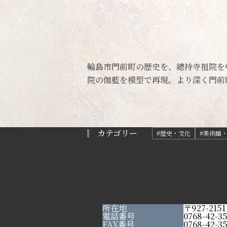
輪島市門前町の歴史を、總持寺祖院を
院の伽藍を模型で再現。より深く門前
カテゴリー
#歴史・文化
#美術館
所在地
〒927-21
電話番号
0768-42-3
FAX番号
0768-42-3