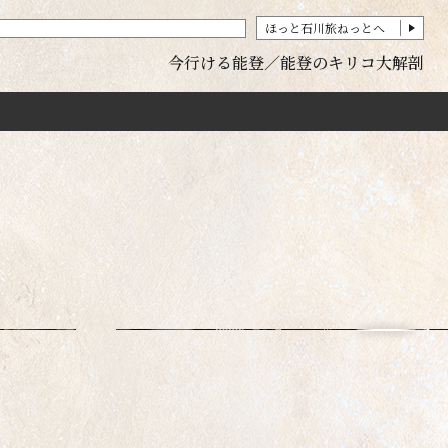
ほっと石川旅ねっとへ
今行ける能登
能登のキリコ大解剖