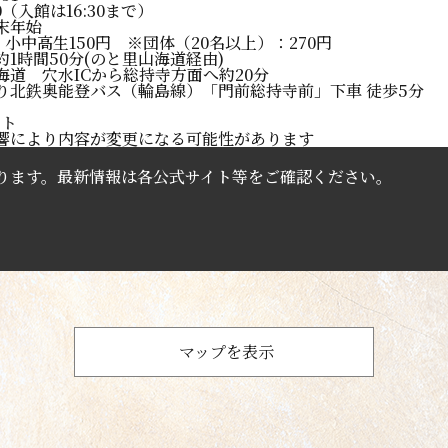
:00（入館は16:30まで）
末年始
 小中高生150円 ※団体（20名以上）：270円
1時間50分(のと里山海道経由)
海道 穴水ICから総持寺方面へ約20分
り北鉄奥能登バス（輪島線）「門前総持寺前」下車 徒歩5分
イト
響により内容が変更になる可能性があります
ります。最新情報は各公式サイト等をご確認ください。
マップを表示