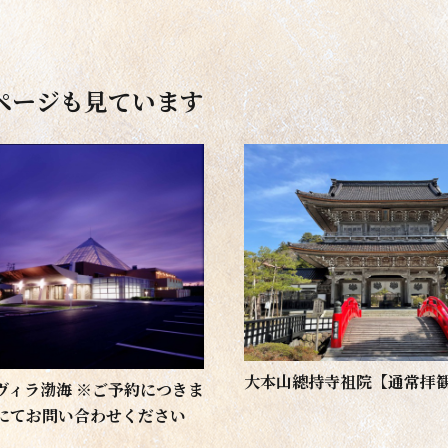
ページも見ています
大本山總持寺祖院【通常拝
ヴィラ渤海 ※ご予約につきま
にてお問い合わせください