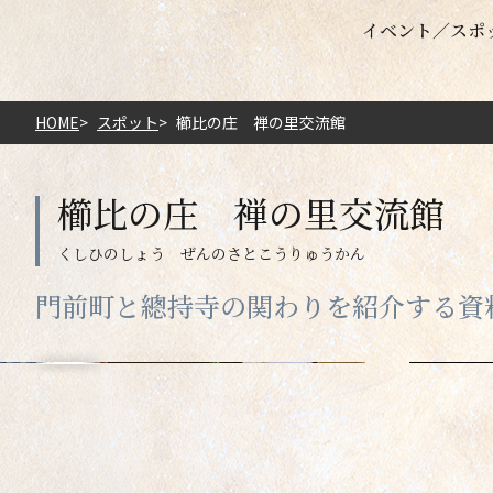
イベント
スポ
HOME
スポット
櫛比の庄 禅の里交流館
櫛比の庄 禅の里交流館
門前町と總持寺の関わりを紹介する資