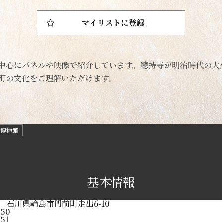
マイリストに登録
中心にパネルや映像で紹介しています。總持寺が明治時代の大
町の文化をご理解いただけます。
・博物館
基本情報
51 石川県輪島市門前町走出6-10
550
551