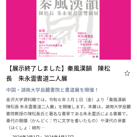
【展示終了しました】秦風漢韻 陳松
長 朱永霊書道二人展
中国・湖南大学岳麓書院と書道展を開催！
金沢大学資料館では，令和６年３月１日（金）より「秦風漢韻
陳松長 朱永霊書道二人展」を開催します。本展は，湖南大学岳麓
書院教授の陳松長氏と著名な書家である朱永霊氏による書展で，
秦代の簡牘（かんどく：竹に文字を書いたもの）や漢代の帛書
（はくしょ：絹布…