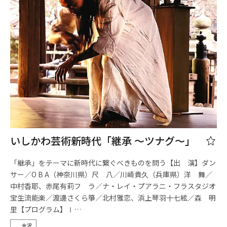
いしかわ芸術新時代「継承 ～ツナグ～」
「継承」をテーマに新時代に繋ぐべきものを問う【出 演】ダン
サー／O B A（神奈川県）尺 八／川崎貴久（兵庫県）洋 舞／
中村香耶、赤尾有莉フ ラ／ナ・レイ・プアラニ・フラスタジオ
宝生流能楽／渡邊さくら箏／北村雅恋、浜上琴羽十七絃／森 明
里【プログラム】Ⅰ…
金沢