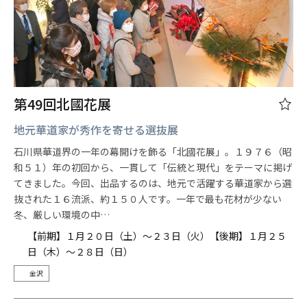
第49回北國花展
地元華道家が秀作を寄せる選抜展
石川県華道界の一年の幕開けを飾る「北國花展」。１９７６（昭
和５１）年の初回から、一貫して「伝統と現代」をテーマに掲げ
てきました。今回、出品するのは、地元で活躍する華道家から選
抜された１６流派、約１５０人です。一年で最も花材が少ない
冬、厳しい環境の中…
【前期】１月２０日（土）～２３日（火）【後期】１月２５
日（木）～２８日（日）
金沢