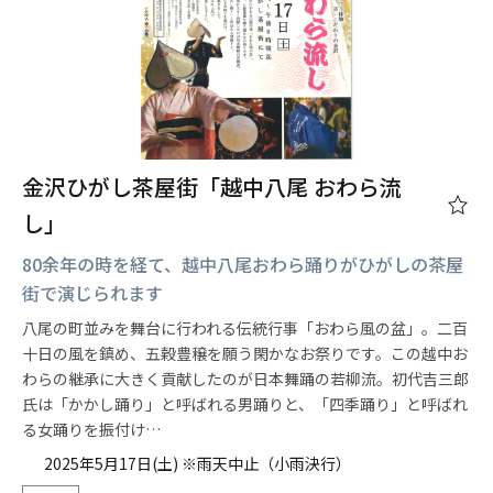
金沢ひがし茶屋街「越中八尾 おわら流
し」
80余年の時を経て、越中八尾おわら踊りがひがしの茶屋
街で演じられます
八尾の町並みを舞台に行われる伝統行事「おわら風の盆」。二百
十日の風を鎮め、五穀豊穣を願う閑かなお祭りです。この越中お
わらの継承に大きく貢献したのが日本舞踊の若柳流。初代吉三郎
氏は「かかし踊り」と呼ばれる男踊りと、「四季踊り」と呼ばれ
る女踊りを振付け…
2025年5月17日(土) ※雨天中止（小雨決行）