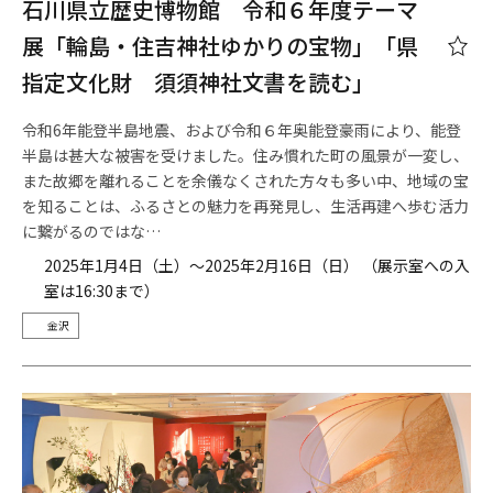
石川県立歴史博物館 令和６年度テーマ
展「輪島・住吉神社ゆかりの宝物」「県
指定文化財 須須神社文書を読む」
令和6年能登半島地震、および令和６年奥能登豪雨により、能登
半島は甚大な被害を受けました。住み慣れた町の風景が一変し、
また故郷を離れることを余儀なくされた方々も多い中、地域の宝
を知ることは、ふるさとの魅力を再発見し、生活再建へ歩む活力
に繋がるのではな…
2025年1月4日（土）～2025年2月16日（日） （展示室への入
室は16:30まで）
金沢