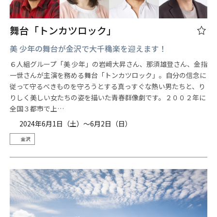
舞台「トンカツロック」
美 少年の舞台が金沢で大千穐楽を迎えます！
６人組グループ「美 少年」の岩﨑大昇さん、那須雄登さん、金指
一世さんが主演を務める舞台「トンカツロック」。自分の信念に
従って守るべきものを守ろうとする真っすぐな熱い男たちと、り
りしく美しい女たちの姿を描いた青春群像劇です。２００２年に
全国３都市で上…
2024年6月1日（土）～6月2日（日）
金沢