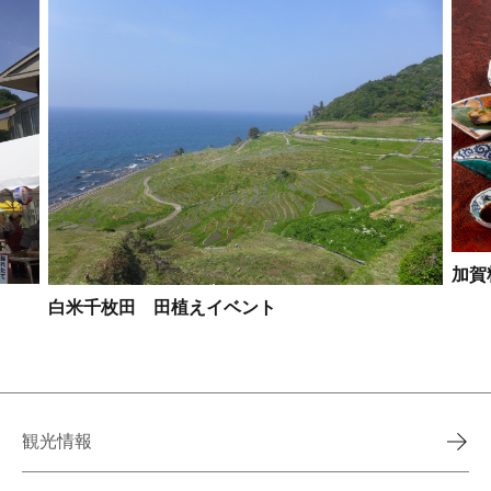
加賀
白米千枚田 田植えイベント
観光情報