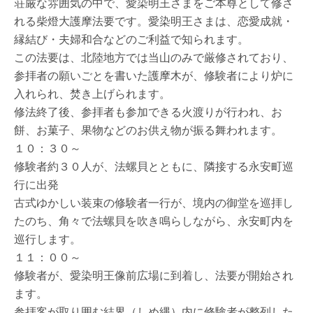
荘厳な雰囲気の中で、愛染明王さまをご本尊として修さ
れる柴燈大護摩法要です。愛染明王さまは、恋愛成就・
縁結び・夫婦和合などのご利益で知られます。
この法要は、北陸地方では当山のみで厳修されており、
参拝者の願いごとを書いた護摩木が、修験者により炉に
入れられ、焚き上げられます。
修法終了後、参拝者も参加できる火渡りが行われ、お
餅、お菓子、果物などのお供え物が振る舞われます。
１０：３０～
修験者約３０人が、法螺貝とともに、隣接する永安町巡
行に出発
古式ゆかしい装束の修験者一行が、境内の御堂を巡拝し
たのち、角々で法螺貝を吹き鳴らしながら、永安町内を
巡行します。
１１：００～
修験者が、愛染明王像前広場に到着し、法要が開始され
ます。
参拝客が取り囲む結界（しめ縄）内に修験者が整列した