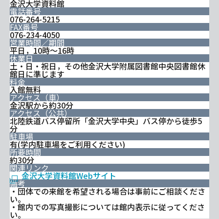
金沢大学資料館
電話番号
076-264-5215
FAX番号
076-234-4050
営業時間／期間
平日，10時～16時
休業日
土・日・祝日，その他金沢大学附属図書館中央図書館休
館日に準じます
料金
入館無料
アクセス（車）
金沢駅から約30分
アクセス（公共）
北陸鉄道バス停留所「金沢大学中央」バス停から徒歩5
分
駐車場
有(学内駐車場をご利用ください)
所要時間
約30分
関連リンク
金沢大学資料館Webサイト
備考
・団体での来館を希望される場合は事前にご相談くださ
い。
・館内での写真撮影については館内表示に従ってくださ
い。