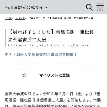
石川県観光公式サイト
MENU
HOME
イベント
【展示終了しました】秦風漢韻 陳松長 朱永霊書道二人展
【展示終了しました】秦風漢韻 陳松長
朱永霊書道二人展
中国・湖南大学岳麓書院と書道展を開催！
マイリストに登録
金沢大学資料館では，令和６年３月１日（金）より「秦
風漢韻 陳松長 朱永霊書道二人展」を開催します。本展
は，湖南大学岳麓書院教授の陳松長氏と著名な書家であ