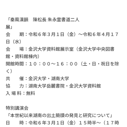
「秦風漢韻 陳松長 朱永霊書道二人
展」
会 期：令和６年３月１日（金）～令和６年４月１７
日（水）
会 場：金沢大学資料館展示室（金沢大学中央図書
館・資料館棟内）
開館時間：１０：００～１６：００（土・日・祝日を除
く）
共 催：金沢大学・湖南大学
協 力：湖南大学岳麓書院・金沢大学資料館
入 場 料：無料
特別講演会
「本世紀以来湖南の出土簡牘の発見と研究について」
日 時：令和６年３月１日（金）１５時半～（１７時