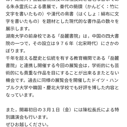
る朱永霊氏による書展で，秦代の簡牘（かんどく：竹に
文字を書いたもの）や漢代の帛書（はくしょ：絹布に文
字を書いたもの）を題材とした現代的な書作品の数々を
展示します。
湖南大学の前身校である「岳麓書院」は，中国の四大書
院の一つで，その設立は９７６年（北宋時代）にさかの
ぼります。
千年を超える歴史と伝統を有する教育機関である「岳麓
書院」と連携し開催する今回の展覧会は，学術的にも芸
術的にも貴重な作品を目にすることが出来るまたとない
機会です。過去に同様の展覧会を開催したドイツ・ハン
ブルク大学や韓国・慶北大学校でも好評を博した内容と
なっています。
また，開幕初日の３月１日（金）には陳松長氏による特
別講演会も行います。
ぜひお越しください。