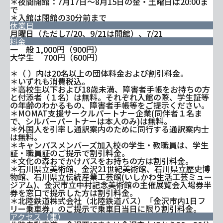
＊夜間開館：7月17日～8月15日の金・土曜日は20:00ま
で
＊入館は閉館の30分前まで
休業日
月曜日（ただし7/20、9/21は開館）、7/21
料金
一 般 1,000円（900円）
大学生 700円（600円）
＊（ ）内は20名以上の団体料金および割引料金。
＊いずれも消費税込。
＊高校生以下および18歳未満、障害者手帳をお持ちの方
と付添者（１名）は無料。それぞれ入館の際、学生証等
の年齢のわかるもの、障害者手帳等をご提示ください。
＊MOMAT支援サークルパートナー企業(同伴者１名ま
で、シルバーパートナーは本人のみ)は無料。
＊外国人を引率し通訳案内のために同行する通訳案内士
は無料。
＊キャンパスメンバーズ加入校の学生・教職員は、学生
証・職員証のご提示で割引料金。
＊文化の森おでかけパスをお持ちの方は割引料金。
＊石川県立美術館、金沢21世紀美術館、石川県立歴史博
物館、石川県立伝統産業工芸館(いしかわ生活工芸ミュー
ジアム)、金沢市立中村記念美術館の主催展覧会入場券半
券を窓口で提示した方は割引料金。
＊北陸鉄道株式会社（北陸鉄道バス）「金沢市内1日フ
リー乗車券」のご提示で乗車日当日に限り割引料金。
アクセス（車）