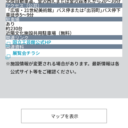
北陸自動車道、金沢西ICまたは金沢森本ICから20～30分
アクセス（公共）
「広坂・21世紀美術館」バス停または｢出羽町｣バス停下
車徒歩5～9分
駐車場
あり
約230台
近隣文化施設共用駐車場（無料）
関連リンク
国立工芸館公式HP
関連資料
展覧会チラシ
※施設情報が変更される場合があります。最新情報は各
公式サイト等をご確認ください。
マップを表示