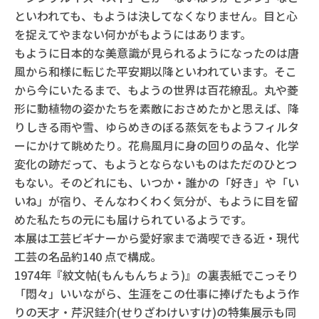
といわれても、もようは決してなくなりません。目と心
を捉えてやまない何かがもようにはあります。
もように日本的な美意識が見られるようになったのは唐
風から和様に転じた平安期以降といわれています。そこ
から今にいたるまで、もようの世界は百花繚乱。丸や菱
形に動植物の姿かたちを素敵におさめたかと思えば、降
りしきる雨や雪、ゆらめきのぼる蒸気をもようフィルタ
ーにかけて眺めたり。花鳥風月に身の回りの品々、化学
変化の跡だって、もようとならないものはただのひとつ
もない。そのどれにも、いつか・誰かの「好き」や「い
いね」が宿り、そんなわくわく気分が、もように目を留
めた私たちの元にも届けられているようです。
本展は工芸ビギナーから愛好家まで満喫できる近・現代
工芸の名品約140 点で構成。
1974年『紋文帖(もんもんちょう)』の裏表紙でこっそり
「悶々」いいながら、生涯をこの仕事に捧げたもよう作
りの天才・芹沢銈介(せりざわけいすけ)の特集展示も同