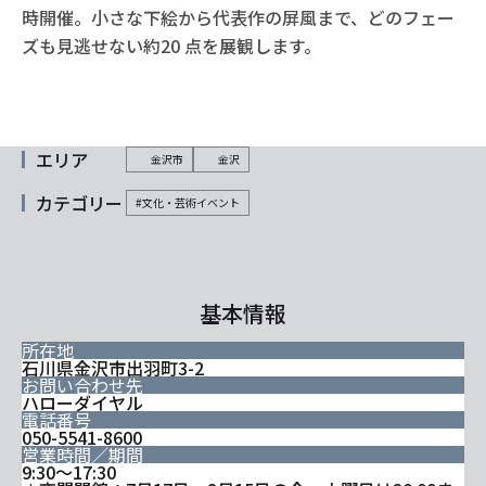
時開催。小さな下絵から代表作の屏風まで、どのフェー
ズも見逃せない約20 点を展観します。
エリア
金沢市
金沢
カテゴリー
#文化・芸術イベント
基本情報
所在地
石川県金沢市出羽町3-2
お問い合わせ先
ハローダイヤル
電話番号
050-5541-8600
営業時間／期間
9:30～17:30