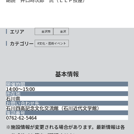
朗読 井口時次郎 氏（ＬＬＰ技屋）
エリア
金沢市
金沢
カテゴリー
#文化・芸術イベント
基本情報
開催時間
14:00～15:00
所在地
石川県
お問い合わせ先
石川四高記念文化交流館（石川近代文学館）
電話番号
0762-62-5464
※施設情報が変更される場合があります。最新情報は各