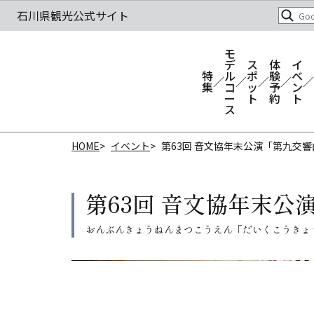
モ
デ
ス
体
イ
特
ル
ポ
験
ベ
集
コ
ッ
予
ン
ー
ト
約
ト
ス
HOME
イベント
第63回 音文協年末公演「第九交
第63回 音文協年末