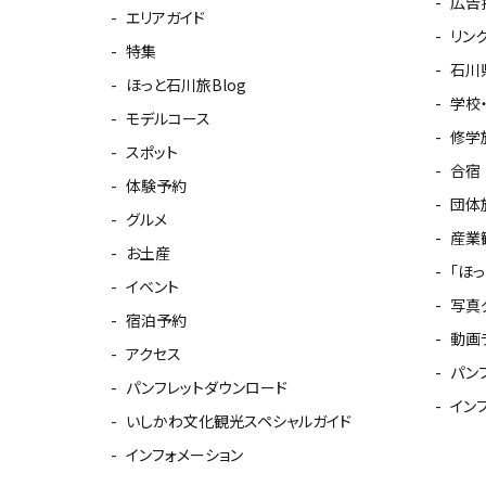
広告
エリアガイド
リン
特集
石川
ほっと石川旅Blog
学校
モデルコース
修学
スポット
合宿
体験予約
団体
グルメ
産業
お土産
「ほ
イベント
写真
宿泊予約
動画
アクセス
パン
パンフレットダウンロード
イン
いしかわ文化観光スペシャルガイド
インフォメーション