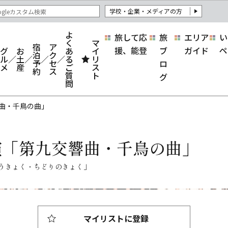
学校・企業・メディアの方
よ
旅して応
旅
エリア
い
く
マ
宿
ア
援、能登
ブ
ガイド
ペ
グ
お
あ
イ
泊
ク
ル
土
る
リ
予
セ
ロ
メ
産
ご
ス
約
ス
質
ト
グ
問
響曲・千鳥の曲」
公演「第九交響曲・千鳥の曲」
マイリストに登録