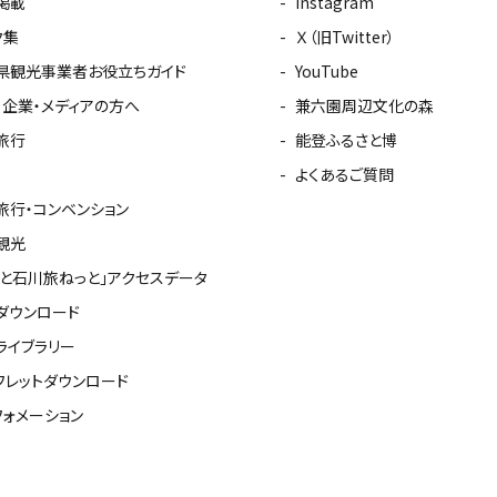
掲載
Instagram
ク集
Ｘ（旧Twitter）
県観光事業者お役立ちガイド
YouTube
・企業・メディアの方へ
兼六園周辺文化の森
旅行
能登ふるさと博
よくあるご質問
旅行・コンベンション
観光
っと石川旅ねっと」アクセスデータ
ダウンロード
ライブラリー
フレットダウンロード
フォメーション