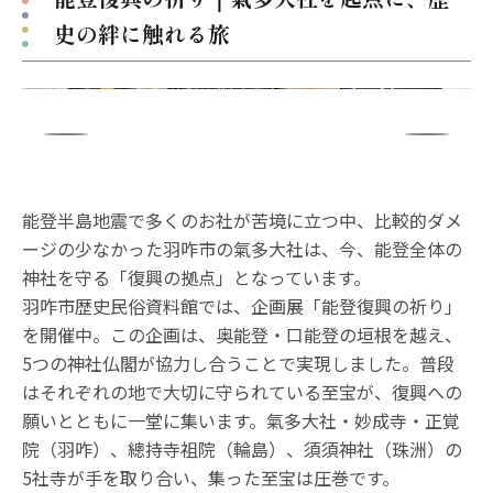
史の絆に触れる旅
能登半島地震で多くのお社が苦境に立つ中、比較的ダメ
ージの少なかった羽咋市の氣多大社は、今、能登全体の
神社を守る「復興の拠点」となっています。
羽咋市歴史民俗資料館では、企画展「能登復興の祈り」
を開催中。この企画は、奥能登・口能登の垣根を越え、
5つの神社仏閣が協力し合うことで実現しました。普段
はそれぞれの地で大切に守られている至宝が、復興への
願いとともに一堂に集います。氣多大社・妙成寺・正覚
院（羽咋）、總持寺祖院（輪島）、須須神社（珠洲）の
5社寺が手を取り合い、集った至宝は圧巻です。