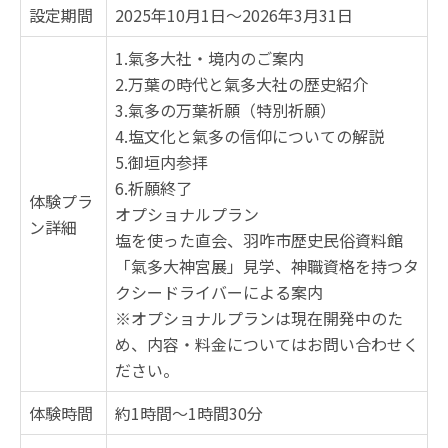
設定期間
2025年10月1日～2026年3月31日
1.氣多大社・境内のご案内
2.万葉の時代と氣多大社の歴史紹介
3.氣多の万葉祈願（特別祈願）
4.塩文化と氣多の信仰についての解説
5.御垣内参拝
6.祈願終了
体験プラ
オプショナルプラン
ン詳細
塩を使った直会、羽咋市歴史民俗資料館
「氣多大神宮展」見学、神職資格を持つタ
クシードライバーによる案内
※オプショナルプランは現在開発中のた
め、内容・料金についてはお問い合わせく
ださい。
体験時間
約1時間～1時間30分