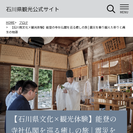
石川県観光公式サイト
MENU
HOME
ブログ
【石川県文化×観光体験】能登の寺社仏閣を巡る癒しの旅 | 震災を乗り越えた祈りと再
生の物語
【石川県文化×観光体験】能登の
寺社仏閣を巡る癒しの旅 | 震災を