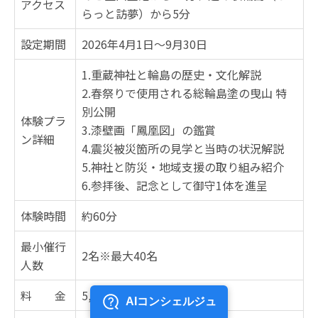
アクセス
らっと訪夢）から5分
設定期間
2026年4月1日～9月30日
1.重蔵神社と輪島の歴史・文化解説
2.春祭りで使用される総輪島塗の曳山 特
別公開
体験プラ
3.漆壁画「鳳凰図」の鑑賞
ン詳細
4.震災被災箇所の見学と当時の状況解説
5.神社と防災・地域支援の取り組み紹介
6.参拝後、記念として御守1体を進呈
体験時間
約60分
最小催行
2名※最大40名
人数
料 金
5,000円／お一人様（税込）