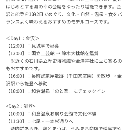
はじめとする海の幸の会席をゆったり堪能できます。金
沢と能登を1泊2日でめぐり、文化・自然・温泉・食をバ
ランスよく味わえるおすすめのモデルコースです。
＜Day1：金沢＞
【12:00】：見城亭で昼食
【13:00】：国立工芸館 → 鈴木大拙館を鑑賞
※近くの石川県立歴史博物館や金澤神社に立ち寄るの
もおすすめです。
【16:00】：長町武家屋敷跡（千田家庭園）を散歩 → 金
沢駅から能登へ移動
【18:00】：和倉温泉「のと楽」にチェックイン
<Day2：能登>
【10:00】：和倉温泉お祭り会館で文化体験
【11:30】：七尾・一本杉通りへ
漆陶舗あらき、鶏とまつば、うみまち商店で輪島塗や