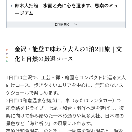
鈴木大拙館｜水面と光に心を澄ます、思索のミュ
ージアム
目次を開く
金沢・能登で味わう大人の1泊2日旅｜文
化と自然の厳選コース
1日目は金沢で、工芸・禅・庭園をコンパクトに巡る大人
向けコース。歩きやすいエリアを中心に、無理のないス
ケジュールで楽しめます。
2日目は和倉温泉を拠点に、車（またはレンタカー）で
能登路をドライブ。七尾・和倉・羽咋へ足を延ばし、復
興に向けて歩み始めた一本杉通りや氣多大社、日本海の
景色など「海と祈り」の風景にふれます。
宿泊は和倉温泉「のと楽」。七尾湾を望む温泉と、蟹を