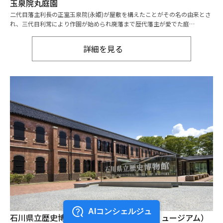
玉泉院丸庭園
二代目藩主利長の正室玉泉院(永姫)が屋敷を構えたことがその名の由来とさ
れ、三代目利常により作園が始められ廃藩まで歴代藩主が愛でた庭…
詳細を見る
石川県立歴史博物館（いしかわ赤レンガミュージアム）