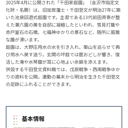
2025年4月に公開された「千田家庭園」（金沢市指定文
化財・名勝）は、旧加賀藩士・千田登文が明治27年に築
いた池泉回遊式庭園です。主君である13代前田斉泰が整
えた兼六園の美を自邸に凝縮したといわれ、雪見灯籠や
赤戸室石の石橋、七福神ゆかりの景石など、随所に風雅
な趣が漂います。
庭園は、大野庄用水の水を引き入れ、築山を巡らせて再
び用水へ戻す造り。玄関の坪庭では鹿おどしが響き、復
活した滝や水琴窟が耳に心地よい余韻を添えます。
併設する千田登文資料館では、戊辰戦争・西南戦争ゆか
りの資料を公開。激動の幕末から明治を生きた千田登文
の足跡にふれることができます。
基本情報