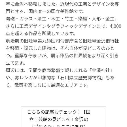
年に金沢へ移転しました。近現代の工芸とデザインを専
門とする、国内唯一の国立美術館です。
陶磁・ガラス・漆工・木工・竹工・染織・人形・金工、
さらに工業デザインやグラフィックデザインまで、4,000
点を超える作品を所蔵しています。
明治期の旧陸軍第九師団司令部庁舎と旧陸軍金沢偕行社
を移築・復元した建物は、それ自体が見どころのひと
つ。重厚な佇まいが、展示作品の世界観をより深く引き
立てます。
周辺には、学問や商売繁盛で親しまれる「金澤神社」
や、赤レンガが印象的な「石川県立歴史博物館」もあ
り、散策を楽しむにも最適なエリアです。
こちらの記事もチェック！【国
立工芸館の見どころ！金沢の
「ポケふた」もここにあり】