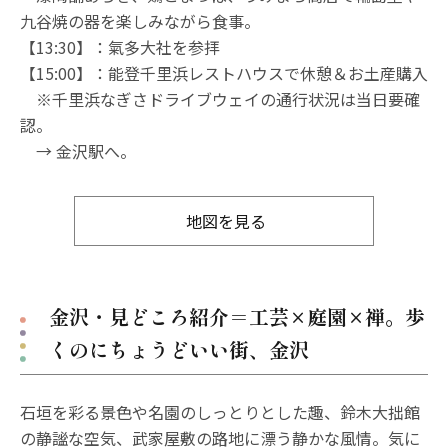
九谷焼の器を楽しみながら食事。
【13:30】：氣多大社を参拝
【15:00】：能登千里浜レストハウスで休憩＆お土産購入
※千里浜なぎさドライブウェイの通行状況は当日要確
認。
→ 金沢駅へ。
地図を見る
金沢・見どころ紹介＝工芸×庭園×禅。歩
くのにちょうどいい街、金沢
石垣を彩る景色や名園のしっとりとした趣、鈴木大拙館
の静謐な空気、武家屋敷の路地に漂う静かな風情。気に