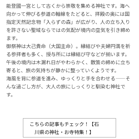
能登國一宮として古くから崇敬を集める神社です。海へ
向かって伸びる参道の軸線をたどると、拝殿の奥には国
指定天然記念物「入らずの森」が広がり、人の立ち入り
を許さない聖域ならではの気配が境内の空気を引き締め
ます。
御祭神は大己貴命（大国主命）。縁結びや夫婦円満を祈
る参拝者も多く、授与所には縁結び守などが揃います。
午後の境内は木漏れ日がやわらかく、散策の締めに立ち
寄ると、旅の気持ちが静かに整っていくようです。
海風を背に参道を進み、ゆっくりと手を合わせる——そ
んな過ごし方が、大人の旅にしっくりと馴染む神社で
す。
こちらの記事もチェック！【石
川県の神社・お寺特集！】